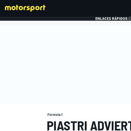
ENLACES RÁPIDOS:
C
FÓRMULA 1
Fórmula 1
PIASTRI ADVIER