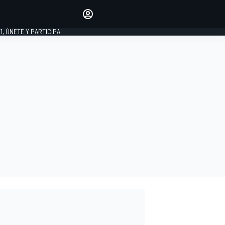
favoritos
Haz que se oiga tu voz
comentando artículos.
1, ÚNETE Y PARTICIPA!
INICIAR SESIÓN
EDICIÓN
LATINOAMÉRICA