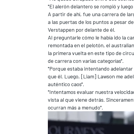
"El alerón delantero se rompió y luego
FÓRMULA E
A partir de ahí, fue una carrera de la
a las puertas de los puntos a pesar d
Verstappen
por delante de él.
Al preguntarle cómo le había ido la ca
remontada en el pelotón, el australia
la primera vuelta en este tipo de circ
de carrera con varias categorías".
"Porque estaba intentando adelantar 
que él. Luego, [Liam] Lawson me adel
auténtico caos".
"Intentamos evaluar nuestra velocidad
WRC
vista al que viene detrás. Sinceramen
ocurran más a menudo".