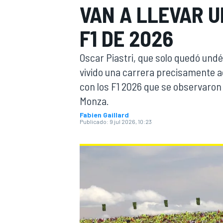
VAN A LLEVAR U
INDYCAR
F1 DE 2026
Oscar Piastri, que solo quedó und
vivido una carrera precisamente a
con los F1 2026 que se observaron 
Monza.
Fabien Gaillard
Publicado:
9 jul 2026, 10:23
MOTOGP