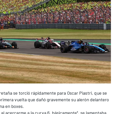
retaña se torció rápidamente para
Oscar Piastri
, que se
 primera vuelta que dañó gravemente su alerón delantero
ana en boxes.
al acercarme a la curva 6, básicamente", se lamentaba.