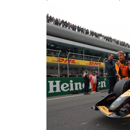
FÓRMULA E
WRC