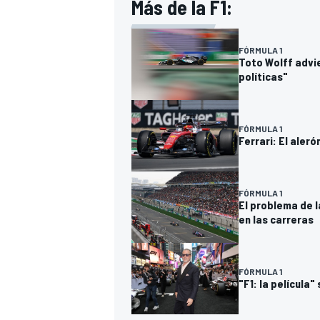
Más de la F1:
FÓRMULA 1
Toto Wolff advi
políticas"
FÓRMULA 1
Ferrari: El aler
FÓRMULA 1
MÁS CATEGORÍAS
El problema de 
en las carreras
FÓRMULA 1
"F1: la película"