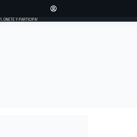
favoritos
Haz que se oiga tu voz
comentando artículos.
1, ÚNETE Y PARTICIPA!
INICIAR SESIÓN
EDICIÓN
LATINOAMÉRICA