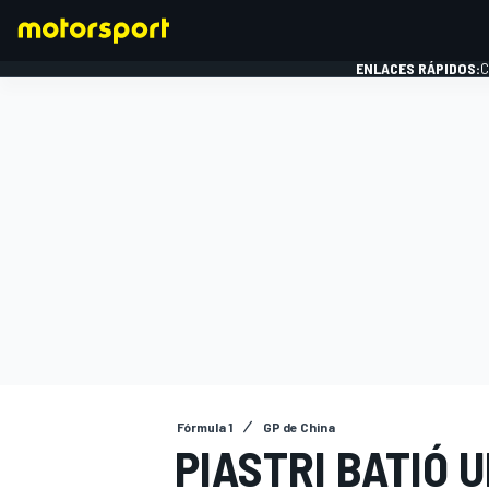
ENLACES RÁPIDOS:
C
FÓRMULA 1
Fórmula 1
GP de China
PIASTRI BATIÓ 