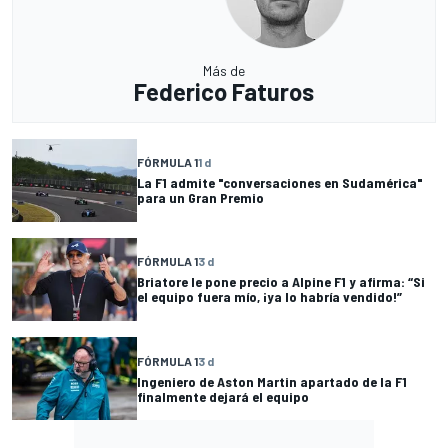
Más de
Federico Faturos
FÓRMULA 1
1 d
La F1 admite "conversaciones en Sudamérica"
para un Gran Premio
FÓRMULA 1
3 d
Briatore le pone precio a Alpine F1 y afirma: “Si
el equipo fuera mío, ¡ya lo habría vendido!”
FÓRMULA 1
3 d
Ingeniero de Aston Martin apartado de la F1
finalmente dejará el equipo