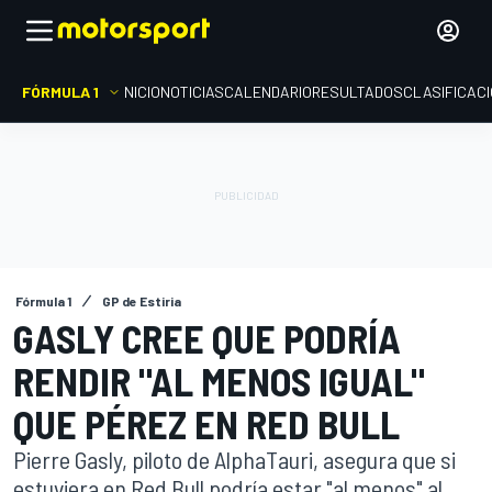
FÓRMULA 1
INICIO
NOTICIAS
CALENDARIO
RESULTADOS
CLASIFICAC
Fórmula 1
GP de Estiria
GASLY CREE QUE PODRÍA
RENDIR "AL MENOS IGUAL"
QUE PÉREZ EN RED BULL
Pierre Gasly, piloto de AlphaTauri, asegura que si
estuviera en Red Bull podría estar "al menos" al