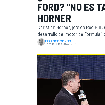
FORD? "NO ES TA
INDYCAR
HORNER
Christian Horner, jefe de Red Bull, 
desarrollo del motor de Fórmula 1
Federico Faturos
Editado:
8 feb 2023, 16:12
MOTOGP