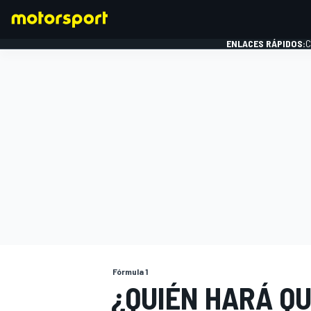
ENLACES RÁPIDOS:
C
FÓRMULA 1
Fórmula 1
¿QUIÉN HARÁ QU