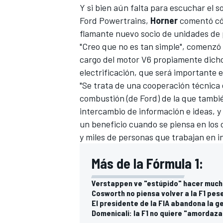
Y si bien aún falta para escuchar el s
FÓRMULA E
Ford Powertrains,
Horner
comentó cóm
flamante nuevo socio de unidades de 
"Creo que no es tan simple", comenzó e
cargo del motor V6 propiamente dicho y
electrificación, que será importante 
"Se trata de una cooperación técnica 
combustión (de Ford) de la que tambi
intercambio de información e ideas, y 
un beneficio cuando se piensa en los 
y miles de personas que trabajan en in
Más de la Fórmula 1:
WRC
Verstappen ve "estúpido" hacer mucho
Cosworth no piensa volver a la F1 pes
El presidente de la FIA abandona la ge
Domenicali: la F1 no quiere "amordazar