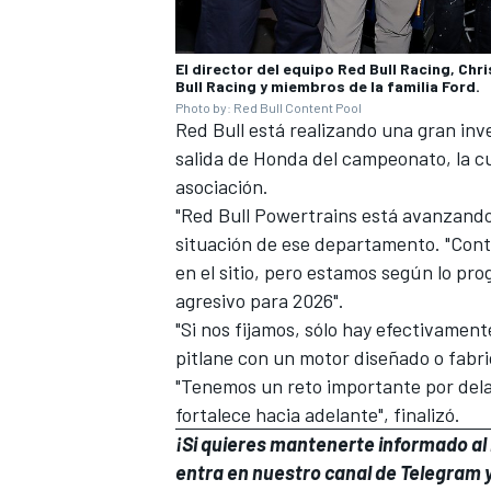
El director del equipo Red Bull Racing, Chri
Bull Racing y miembros de la familia Ford.
Photo by: Red Bull Content Pool
Red Bull está realizando una gran inve
salida de Honda del campeonato, la cu
asociación.
"Red Bull Powertrains está avanzando 
situación de ese departamento. "Cont
en el sitio, pero estamos según lo p
agresivo para 2026".
MÁS CATEGORÍAS
"Si nos fijamos, sólo hay efectivame
pitlane con un motor diseñado o fabri
"Tenemos un reto importante por dela
fortalece hacia adelante", finalizó.
¡Si quieres mantenerte informado al i
entra en
nuestro canal de Telegram
y