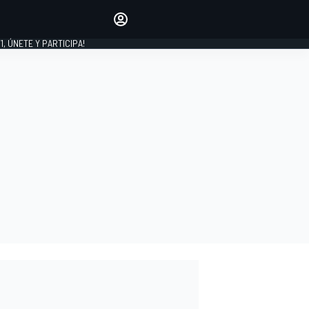
favoritos
Haz que se oiga tu voz
comentando artículos.
1, ÚNETE Y PARTICIPA!
INICIAR SESIÓN
EDICIÓN
LATINOAMÉRICA