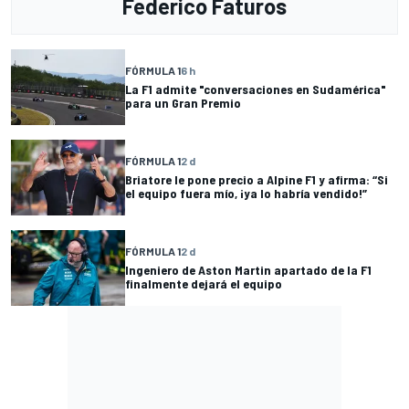
Federico Faturos
FÓRMULA 1
6 h
La F1 admite "conversaciones en Sudamérica"
para un Gran Premio
FÓRMULA 1
2 d
Briatore le pone precio a Alpine F1 y afirma: “Si
el equipo fuera mío, ¡ya lo habría vendido!”
FÓRMULA 1
2 d
Ingeniero de Aston Martin apartado de la F1
finalmente dejará el equipo