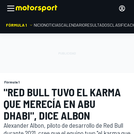
FÓRMULA 1
INICIO
NOTICIAS
CALENDARIO
RESULTADOS
CLASIFICAC
Fórmula 1
"RED BULL TUVO EL KARMA
QUE MERECÍA EN ABU
DHABI", DICE ALBON
Alexander Albon, piloto de desarrollo de Red Bull
durante 2021, cree que el equipo tuvo "el karma que