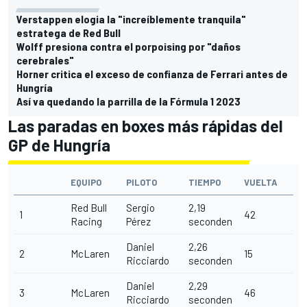
Verstappen elogia la "increíblemente tranquila"
estratega de Red Bull
Wolff presiona contra el porpoising por "daños
cerebrales"
Horner critica el exceso de confianza de Ferrari antes de
Hungría
Así va quedando la parrilla de la Fórmula 1 2023
Las paradas en boxes más rápidas del
GP de Hungría
EQUIPO
PILOTO
TIEMPO
VUELTA
Red Bull
Sergio
2,19
1
42
Racing
Pérez
seconden
Daniel
2,26
2
McLaren
15
Ricciardo
seconden
Daniel
2,29
3
McLaren
46
Ricciardo
seconden