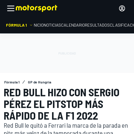
FÓRMULA 1
INICIO
NOTICIAS
CALENDARIO
RESULTADOS
CLASIFICAC
Fórmula 1
GP de Hungría
RED BULL HIZO CON SERGIO
PÉREZ EL PITSTOP MÁS
RÁPIDO DE LA F1 2022
Red Bull le quitó a Ferrari la marca de la parada en
pits más veloz de la temporada durante una