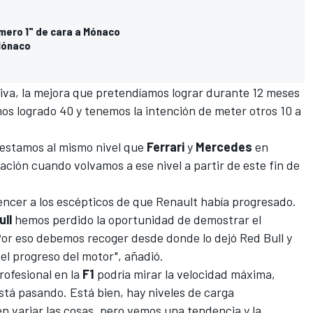
mero 1" de cara a Mónaco
 Mónaco
tiva, la mejora que pretendíamos lograr durante 12 meses
os logrado 40 y tenemos la intención de meter otros 10 a
 estamos al mismo nivel que
Ferrari
y
Mercedes
en
icación cuando volvamos a ese nivel a partir de este fin de
vencer a los escépticos de que Renault había progresado.
ull
hemos perdido la oportunidad de demostrar el
Por eso debemos recoger desde donde lo dejó Red Bull y
el progreso del motor", añadió.
rofesional en la
F1
podría mirar la velocidad máxima,
stá pasando. Está bien, hay niveles de carga
n variar las cosas, pero vemos una tendencia y la