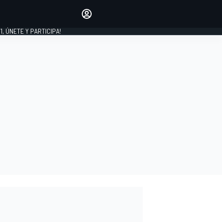
favoritos
Haz que se oiga tu voz
comentando artículos.
1, ÚNETE Y PARTICIPA!
INICIAR SESIÓN
EDICIÓN
LATINOAMÉRICA