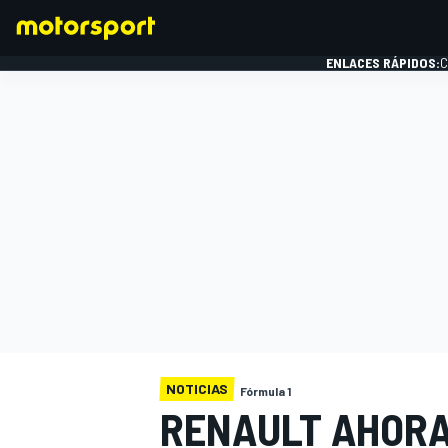
ENLACES RÁPIDOS:
C
FÓRMULA 1
NOTICIAS
Fórmula 1
RENAULT AHORA