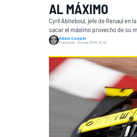
AL MÁXIMO
INDYCAR
Cyril Abiteboul, jefe de Renaul en l
sacar el máximo provecho de su mo
Adam Cooper
Publicado:
24 may 2019, 10:42
MOTOGP