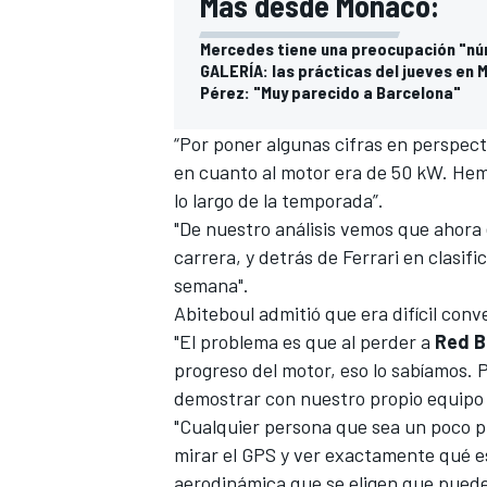
Más desde Mónaco:
Mercedes tiene una preocupación "nú
GALERÍA: las prácticas del jueves en
Pérez: "Muy parecido a Barcelona"
“Por poner algunas cifras en perspec
en cuanto al motor era de 50 kW. Hem
lo largo de la temporada”.
"De nuestro análisis vemos que ahora
carrera, y detrás de Ferrari en clasif
semana".
MÁS CATEGORÍAS
Abiteboul admitió que era difícil con
"El problema es que al perder a
Red B
progreso del motor, eso lo sabíamos. 
demostrar con nuestro propio equipo 
"Cualquier persona que sea un poco p
mirar el GPS y ver exactamente qué e
aerodinámica que se eligen que puede