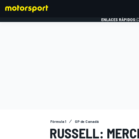
ENLACES RÁPIDOS:
C
FÓRMULA 1
Fórmula 1
GP de Canadá
RUSSELL: MERC