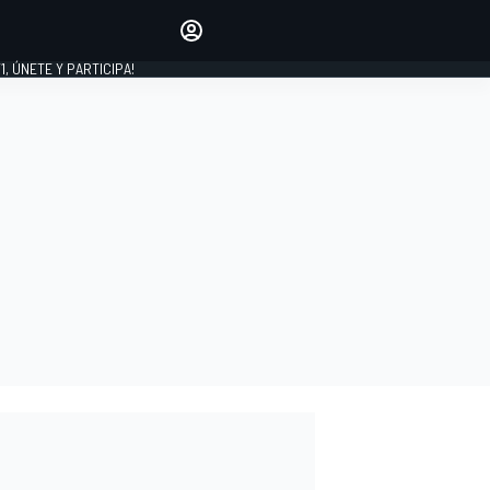
favoritos
Haz que se oiga tu voz
comentando artículos.
1, ÚNETE Y PARTICIPA!
INICIAR SESIÓN
EDICIÓN
LATINOAMÉRICA