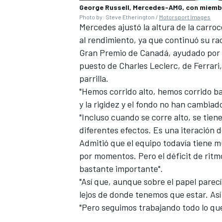
George Russell, Mercedes-AMG, con miemb
Photo by: Steve Etherington /
Motorsport Images
Mercedes
ajustó la altura de la carro
al rendimiento, ya que continuó su ra
Gran Premio de Canadá, ayudado por
puesto de
Charles Leclerc
, de
Ferrari
parrilla.
"Hemos corrido alto, hemos corrido baj
y la rigidez y el fondo no han cambia
"Incluso cuando se corre alto, se tien
diferentes efectos. Es una iteración 
MÁS CATEGORÍAS
Admitió que el equipo todavía tiene 
por momentos. Pero el déficit de ritm
bastante importante".
"Así que, aunque sobre el papel pare
lejos de donde tenemos que estar. As
"Pero seguimos trabajando todo lo qu