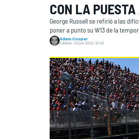
CON LA PUESTA
INDYCAR
George Russell se refirió a las di
poner a punto su W13 de la tempor
Adam Cooper
Editado:
22 jun 2022, 13:02
MOTOGP