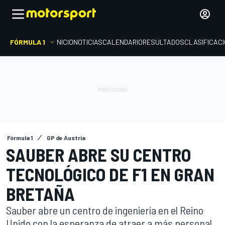
FÓRMULA 1
INICIO
NOTICIAS
CALENDARIO
RESULTADOS
CLASIFICAC
Fórmula 1
GP de Austria
SAUBER ABRE SU CENTRO
TECNOLÓGICO DE F1 EN GRAN
BRETAÑA
Sauber abre un centro de ingeniería en el Reino
Unido con la esperanza de atraer a más personal