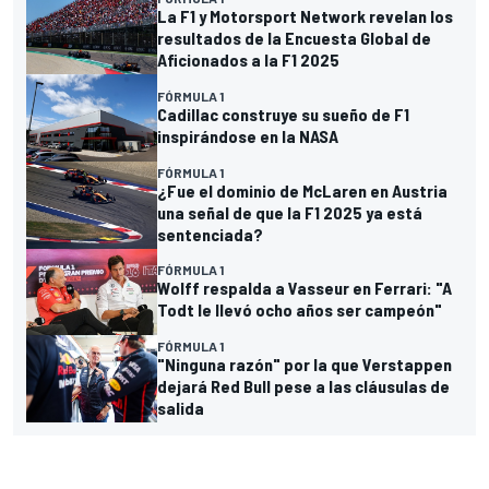
La F1 y Motorsport Network revelan los
resultados de la Encuesta Global de
Aficionados a la F1 2025
FÓRMULA 1
Cadillac construye su sueño de F1
inspirándose en la NASA
FÓRMULA 1
¿Fue el dominio de McLaren en Austria
una señal de que la F1 2025 ya está
sentenciada?
FÓRMULA 1
Wolff respalda a Vasseur en Ferrari: "A
Todt le llevó ocho años ser campeón"
FÓRMULA 1
"Ninguna razón" por la que Verstappen
dejará Red Bull pese a las cláusulas de
salida