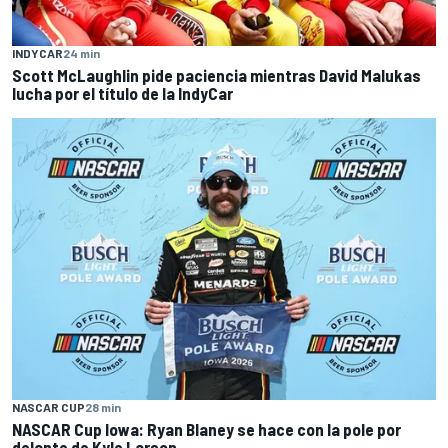
INDYCAR
24 min
Scott McLaughlin pide paciencia mientras David Malukas
lucha por el título de la IndyCar
NASCAR CUP
28 min
NASCAR Cup Iowa: Ryan Blaney se hace con la pole por
delante de Kyle Larson