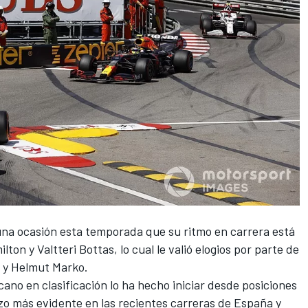
na ocasión esta temporada que su ritmo en carrera está
ilton
y
Valtteri Bottas
, lo cual
le valió elogios por parte de
er y Helmut Marko
.
icano en clasificación lo ha hecho iniciar desde posiciones
hizo más evidente en las recientes carreras de España y