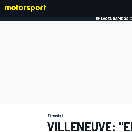
ENLACES RÁPIDOS:
C
FÓRMULA 1
Fórmula 1
VILLENEUVE: "