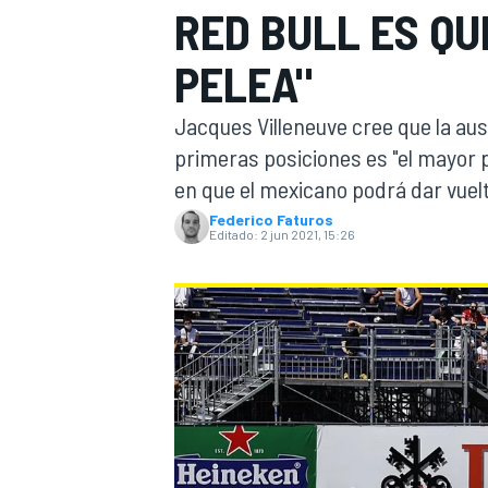
RED BULL ES QU
INDYCAR
PELEA"
Jacques Villeneuve cree que la aus
primeras posiciones es "el mayor
en que el mexicano podrá dar vuelt
Federico Faturos
Editado:
2 jun 2021, 15:26
MOTOGP