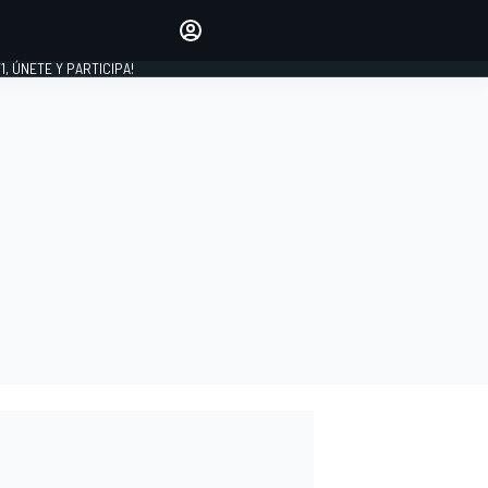
favoritos
Haz que se oiga tu voz
comentando artículos.
1, ÚNETE Y PARTICIPA!
INICIAR SESIÓN
EDICIÓN
LATINOAMÉRICA