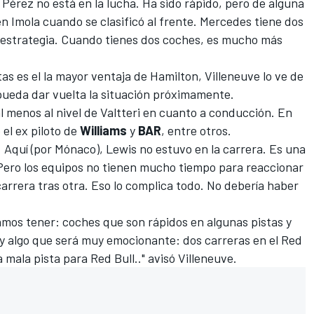
Pérez no está en la lucha. Ha sido rápido, pero de alguna
n Imola cuando se clasificó al frente. Mercedes tiene dos
a estrategia. Cuando tienes dos coches, es mucho más
s es el la mayor ventaja de Hamilton, Villeneuve lo ve de
ueda dar vuelta la situación próximamente.
al menos al nivel de Valtteri en cuanto a conducción. En
 el ex piloto de
Williams
y
BAR
, entre otros.
llí. Aquí (por Mónaco), Lewis no estuvo en la carrera. Es una
Pero los equipos no tienen mucho tiempo para reaccionar
rrera tras otra. Eso lo complica todo. No debería haber
amos tener: coches que son rápidos en algunas pistas y
ay algo que será muy emocionante: dos carreras en el Red
mala pista para Red Bull.." avisó Villeneuve.