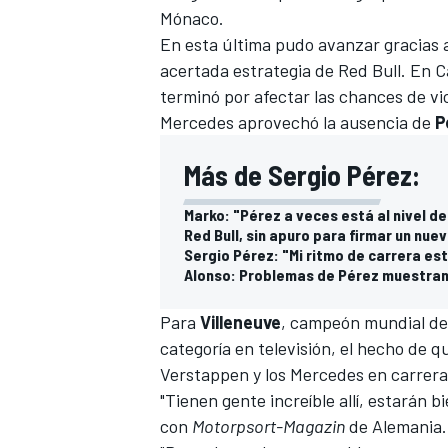
Mónaco.
FÓRMULA E
En esta última pudo avanzar gracias 
acertada estrategia de
Red Bull
. En C
terminó por afectar las chances de vi
Mercedes
aprovechó la ausencia de
P
Más de Sergio Pérez:
Marko: "Pérez a veces está al nivel d
Red Bull, sin apuro para firmar un nu
Sergio Pérez: "Mi ritmo de carrera est
Alonso: Problemas de Pérez muestran l
Para
Villeneuve
, campeón mundial d
WRC
categoría en televisión, el hecho de 
Verstappen y los Mercedes en carrera
"Tienen gente increíble allí, estarán b
con
Motorpsort-Magazin
de Alemania.