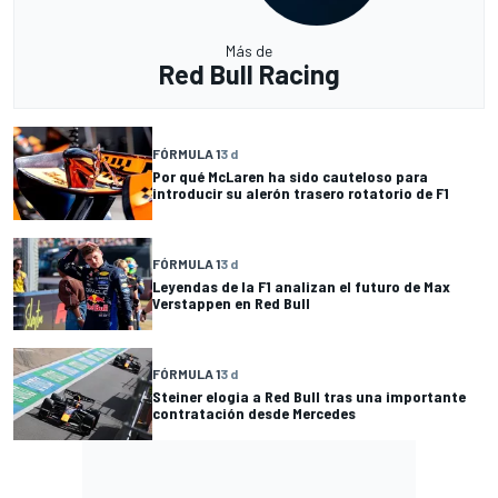
Más de
Red Bull Racing
FÓRMULA 1
3 d
Por qué McLaren ha sido cauteloso para
introducir su alerón trasero rotatorio de F1
FÓRMULA 1
3 d
Leyendas de la F1 analizan el futuro de Max
Verstappen en Red Bull
FÓRMULA 1
3 d
Steiner elogia a Red Bull tras una importante
contratación desde Mercedes