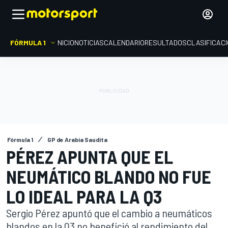
FÓRMULA 1
INICIO
NOTICIAS
CALENDARIO
RESULTADOS
CLASIFICAC
Fórmula 1
GP de Arabia Saudita
PÉREZ APUNTA QUE EL
NEUMÁTICO BLANDO NO FUE
LO IDEAL PARA LA Q3
Sergio Pérez apuntó que el cambio a neumáticos
blandos en la Q3 no benefició al rendimiento del