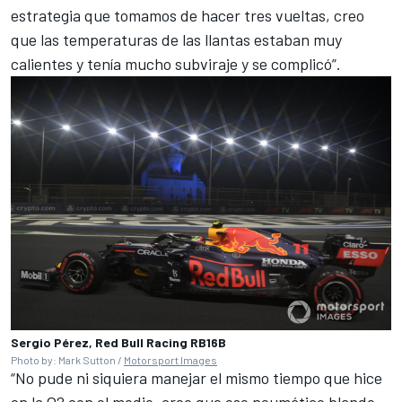
estrategia que tomamos de hacer tres vueltas, creo
que las temperaturas de las llantas estaban muy
calientes y tenía mucho subviraje y se complicó”.
Sergio Pérez, Red Bull Racing RB16B
Photo by: Mark Sutton /
Motorsport Images
“No pude ni siquiera manejar el mismo tiempo que hice
en la Q2 con el medio, creo que ese neumático blando