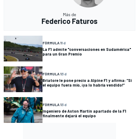
Más de
Federico Faturos
FÓRMULA 1
1 d
La F1 admite "conversaciones en Sudamérica"
para un Gran Premio
FÓRMULA 1
3 d
Briatore le pone precio a Alpine F1 y afirma: “Si
el equipo fuera mío, ¡ya lo habría vendido!”
FÓRMULA 1
3 d
Ingeniero de Aston Martin apartado de la F1
finalmente dejará el equipo