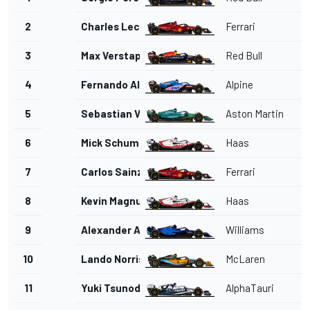
2
Charles Leclerc
Ferrari
3
Max Verstappen
Red Bull
4
Fernando Alonso
Alpine
5
Sebastian Vettel
Aston Martin
6
Mick Schumacher
Haas
7
Carlos Sainz
Ferrari
8
Kevin Magnussen
Haas
9
Alexander Albon
Williams
10
Lando Norris
McLaren
11
Yuki Tsunoda
AlphaTauri