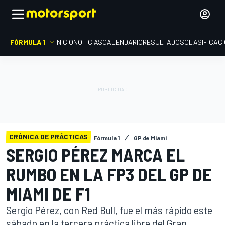
FÓRMULA 1
INICIO
NOTICIAS
CALENDARIO
RESULTADOS
CLASIFICAC
CRÓNICA DE PRÁCTICAS
Fórmula 1
GP de Miami
SERGIO PÉREZ MARCA EL
RUMBO EN LA FP3 DEL GP DE
MIAMI DE F1
Sergio Pérez, con Red Bull, fue el más rápido este
sábado en la tercera práctica libre del Gran