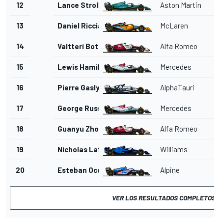
12
Lance Stroll
Aston Martin
13
Daniel Ricciardo
McLaren
14
Valtteri Bottas
Alfa Romeo
15
Lewis Hamilton
Mercedes
16
Pierre Gasly
AlphaTauri
17
George Russell
Mercedes
18
Guanyu Zhou
Alfa Romeo
19
Nicholas Latifi
Williams
20
Esteban Ocon
Alpine
VER LOS RESULTADOS COMPLETOS