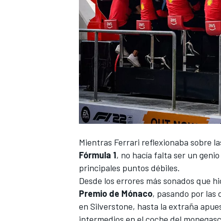
NASCAR CUP
Mientras
Ferrari
reflexionaba sobre l
Fórmula 1
, no hacía falta ser un gen
principales puntos débiles.
Desde los errores más sonados que hic
Premio de Mónaco
, pasando por las
en Silverstone, hasta la extraña apues
intermedios en el coche del monegas