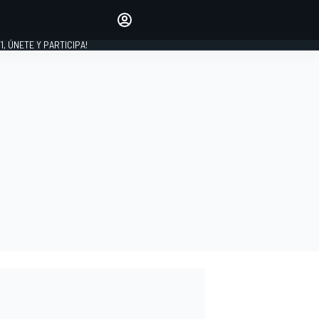
favoritos
Haz que se oiga tu voz
comentando artículos.
1, ÚNETE Y PARTICIPA!
INICIAR SESIÓN
EDICIÓN
LATINOAMÉRICA