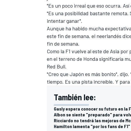
"Es un poco irreal que eso ocurra. Así 
FÓRMULA E
"Es una posibilidad bastante remota. 
intentar ganar".
Aunque ha habido mucha expectativa
este fin de semana, el neerlandés dic
fin de semana.
Como la F1 vuelve al este de Asia por
en el terreno de Honda significaría 
Red Bull.
"Creo que Japón es más bonito", dijo.
tiempo. Es una pista increíble. Y par
WRC
También lee:
Gasly espera conocer su futuro en la 
Albon se siente "preparado" para volv
Ricciardo no tendrá las mejoras de M
Hamilton lamenta "por los fans de F1