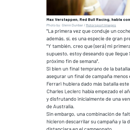
Max Verstappen, Red Bull Racing, habla con
Photo by: Glenn Dunbar /
Motorsport Images
"La primera vez que conduje un coche d
además, sí, es una especie de gran p
"Y también, creo que (será) mi primera 
supuesto, estoy deseando que llegue
próximo fin de semana".
Si bien un final temprano de la batal
asegurar un final de campaña menos e
MÁS CATEGORÍAS
Ferrari
hubiera dado más batalla este
Charles Leclerc había empezado el añ
y disfrutando inicialmente de una vent
de Australia.
Sin embargo, una combinación de falta 
hicieron descarrilar su campaña y la d
distanciara en el campeonato.