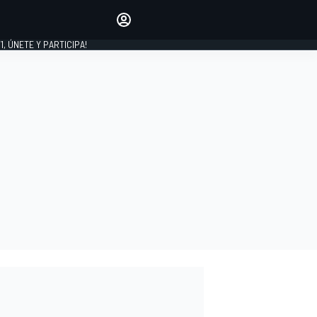
favoritos
Haz que se oiga tu voz
comentando artículos.
1, ÚNETE Y PARTICIPA!
INICIAR SESIÓN
EDICIÓN
LATINOAMÉRICA