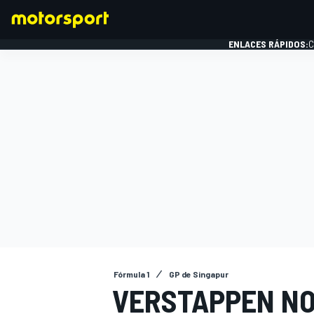
ENLACES RÁPIDOS:
C
FÓRMULA 1
Fórmula 1
GP de Singapur
VERSTAPPEN NO