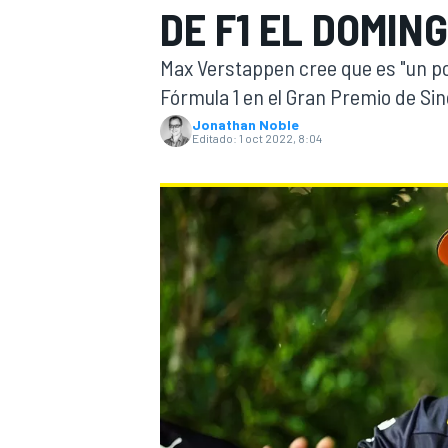
DE F1 EL DOMIN
INDYCAR
Max Verstappen cree que es "un po
Fórmula 1 en el Gran Premio de Si
Jonathan Noble
Editado:
1 oct 2022, 8:04
MOTOGP