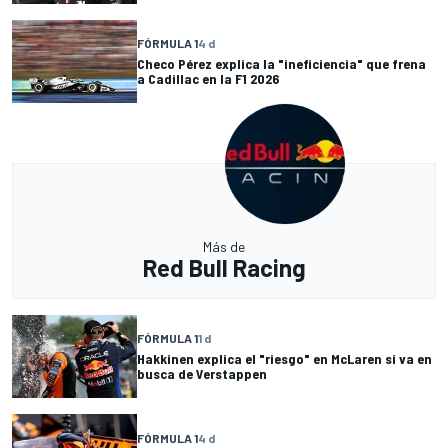
FÓRMULA 1
4 d
Checo Pérez explica la "ineficiencia" que frena
a Cadillac en la F1 2026
Más de
Red Bull Racing
FÓRMULA 1
1 d
Hakkinen explica el "riesgo" en McLaren si va en
busca de Verstappen
FÓRMULA 1
4 d