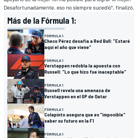
Desafortunadamente, eso no siempre sucedió", finalizó.
Más de la Fórmula 1:
FÓRMULA 1
Checo Pérez desafía a Red Bull: "Estaré
aquí el año que viene"
FÓRMULA 1
Verstappen redobla la apuesta con
Russell: "Lo que hizo fue inaceptable"
FÓRMULA 1
Russell revela una amenaza de
Verstappen en el GP de Qatar
FÓRMULA 1
Colapinto asegura que es "imposible"
saber su futuro en la F1
FÓRMULA 1