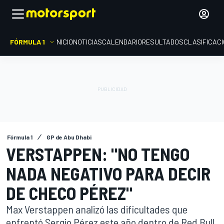
FÓRMULA 1
INICIO
NOTICIAS
CALENDARIO
RESULTADOS
CLASIFICAC
Fórmula 1
GP de Abu Dhabi
VERSTAPPEN: "NO TENGO
NADA NEGATIVO PARA DECIR
DE CHECO PÉREZ"
Max Verstappen analizó las dificultades que
enfrentó Sergio Pérez este año dentro de Red Bull