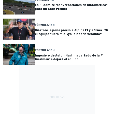
La F1 admite "conversaciones en Sudamérica"
para un Gran Premio
FÓRMULA 1
3 d
Briatore le pone precio a Alpine F1 y afirma: “Si
el equipo fuera mío, ¡ya lo habría vendido!”
FÓRMULA 1
3 d
Ingeniero de Aston Martin apartado de la F1
finalmente dejará el equipo