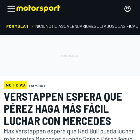
FÓRMULA 1
INICIO
NOTICIAS
CALENDARIO
RESULTADOS
CLASIFICAC
NOTICIAS
Fórmula 1
VERSTAPPEN ESPERA QUE
PÉREZ HAGA MÁS FÁCIL
LUCHAR CON MERCEDES
Max Verstappen espera que Red Bull pueda luchar
más contra Mercedes cuando Sergio Pérez llegue