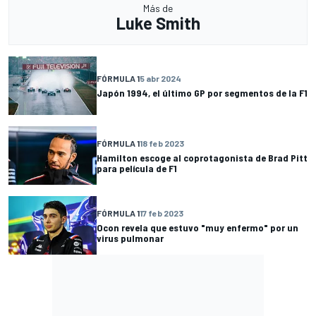
Más de
Luke Smith
FÓRMULA 1
5 abr 2024
Japón 1994, el último GP por segmentos de la F1
FÓRMULA 1
18 feb 2023
Hamilton escoge al coprotagonista de Brad Pitt
para película de F1
FÓRMULA 1
17 feb 2023
Ocon revela que estuvo "muy enfermo" por un
virus pulmonar