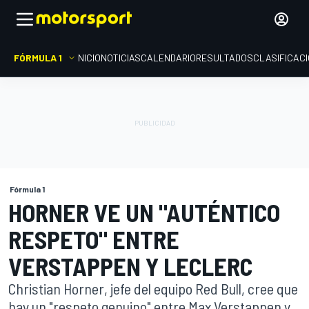
FÓRMULA 1
INICIO
NOTICIAS
CALENDARIO
RESULTADOS
CLASIFICAC
Fórmula 1
HORNER VE UN "AUTÉNTICO
RESPETO" ENTRE
VERSTAPPEN Y LECLERC
Christian Horner, jefe del equipo Red Bull, cree que
hay un "respeto genuino" entre Max Verstappen y