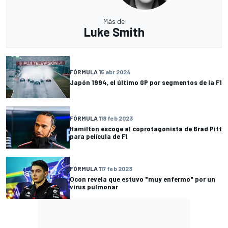
Más de
Luke Smith
FÓRMULA 1
5 abr 2024
Japón 1994, el último GP por segmentos de la F1
FÓRMULA 1
18 feb 2023
Hamilton escoge al coprotagonista de Brad Pitt
para película de F1
FÓRMULA 1
17 feb 2023
Ocon revela que estuvo "muy enfermo" por un
virus pulmonar