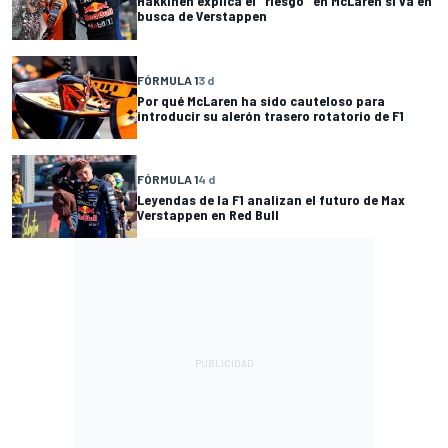
Hakkinen explica el "riesgo" en McLaren si va en
busca de Verstappen
FÓRMULA 1
3 d
Por qué McLaren ha sido cauteloso para
introducir su alerón trasero rotatorio de F1
FÓRMULA 1
4 d
Leyendas de la F1 analizan el futuro de Max
Verstappen en Red Bull