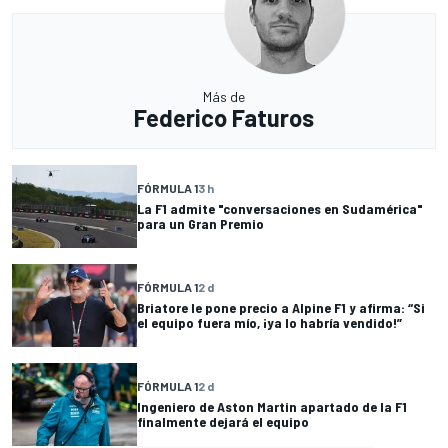
Más de
Federico Faturos
FÓRMULA 1
3 h
La F1 admite "conversaciones en Sudamérica"
para un Gran Premio
FÓRMULA 1
2 d
Briatore le pone precio a Alpine F1 y afirma: “Si
el equipo fuera mío, ¡ya lo habría vendido!”
FÓRMULA 1
2 d
Ingeniero de Aston Martin apartado de la F1
finalmente dejará el equipo