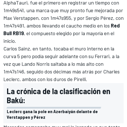
AlphaTauri, fue el primero en registrar un tiempo con
1m49s541, una marca que muy pronto fue mejorada por
Max Verstappen
, con 1m47s955, y por
Sergio Pérez
, con
1m47s491, ambos llevando el caucho medio en los
Red
Bull RB19
, el compuesto elegido por la mayoría en el
inicio.
Carlos Sainz
, en tanto, tocaba el muro interno en la
curva 5 pero podía seguir adelante con su
Ferrari
, a la
vez que
Lando Norris
saltaba a lo más alto con
1m47s146, seguido dos décimas más atrás por
Charles
Leclerc
, ambos con los duros de Pirelli.
La crónica de la clasificación en
Bakú:
Leclerc gana la pole en Azerbaiyán delante de
Verstappen y Pérez
Mercedes
comenzaba muy mal la jornada ya que tanto