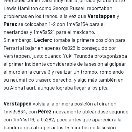
Lewis Hamilton
como
George Russell
reportaban
problemas en los frenos, a la vez que
Verstappen
y
Pérez
se colocaban 1-2 con 1m45s154 para el
neerlandés y 1m45s321 para el mexicano.
Sin embargo,
Leclerc
tomaba la primera posición para
Ferrari al bajar en apenas 0s025 lo conseguido por
Verstappen, justo cuando
Yuki Tsunoda
protagonizaba
el primer incidente considerable de la sesión al golpear
el muro en la curva 3 y realizar un trompo, rompiendo
su neumático trasero derecho, y algo más también en
su AlphaTauri, aunque lograba llegar a los pits.
Verstappen
volvía a la primera posición al girar en
1m43s834, con
Pérez
nuevamente ubicándose segundo
con 1m44s116, a 0s282, poco antes que apareciera la
bandera roja al superar los 15 minutos de la sesión