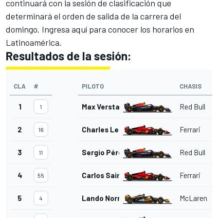
continuará con la sesión de clasificación que
determinará el orden de salida de la carrera del
domingo.
Ingresa aquí para conocer los horarios en
Latinoamérica
.
Resultados de la sesión:
CLA
#
PILOTO
CHASIS
1
Max Verstappen
Red Bull
1
2
Charles Leclerc
Ferrari
16
3
Sergio Pérez
Red Bull
11
4
Carlos Sainz
Ferrari
55
5
Lando Norris
McLaren
4