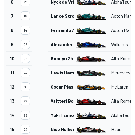
6
Nyck de Vries
AlphaTauri
21
7
Lance Stroll
Aston Marti
18
8
Fernando Alonso
Aston Marti
14
9
Alexander Albon
Williams
23
10
Guanyu Zhou
Alfa Romeo
24
11
Lewis Hamilton
Mercedes
44
12
Oscar Piastri
McLaren
81
13
Valtteri Bottas
Alfa Romeo
77
14
Yuki Tsunoda
AlphaTauri
22
15
Nico Hulkenberg
Haas
27