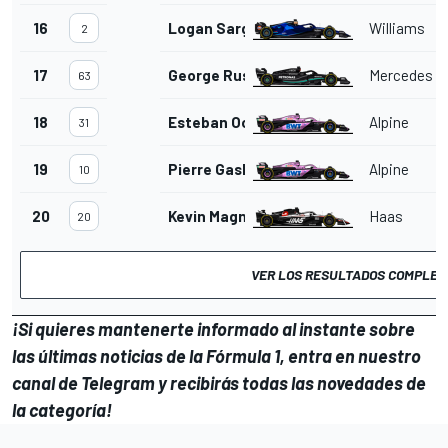
16
Logan Sargeant
Williams
2
17
George Russell
Mercedes
63
18
Esteban Ocon
Alpine
31
19
Pierre Gasly
Alpine
10
20
Kevin Magnussen
Haas
20
VER LOS RESULTADOS COMPLET
¡Si quieres mantenerte informado al instante sobre
las últimas noticias de la Fórmula 1, entra en
nuestro
canal de Telegram
y recibirás todas las novedades de
la categoría!