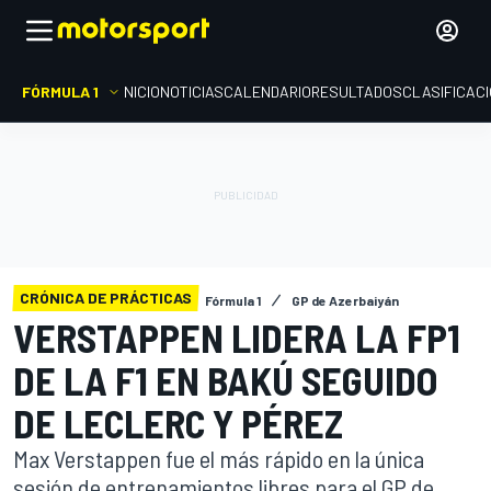
FÓRMULA 1
INICIO
NOTICIAS
CALENDARIO
RESULTADOS
CLASIFICAC
CRÓNICA DE PRÁCTICAS
Fórmula 1
GP de Azerbaiyán
VERSTAPPEN LIDERA LA FP1
DE LA F1 EN BAKÚ SEGUIDO
DE LECLERC Y PÉREZ
Max Verstappen fue el más rápido en la única
sesión de entrenamientos libres para el GP de