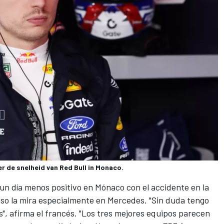
r de snelheid van Red Bull in Monaco.
un día menos positivo en Mónaco con el accidente en la
uso la mira especialmente en
Mercedes
. "Sin duda tengo
, afirma el francés. "Los tres mejores equipos parecen