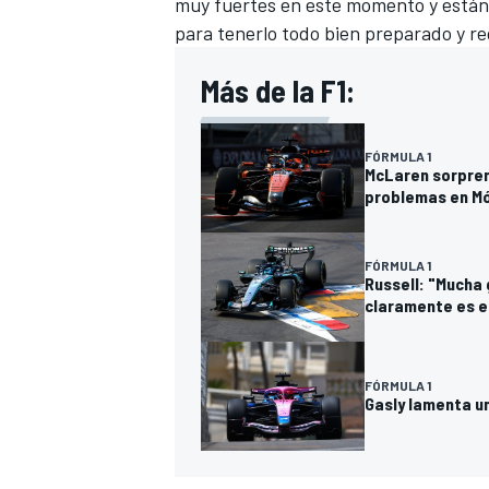
muy fuertes en este momento y están
para tenerlo todo bien preparado y red
Más de la F1:
FÓRMULA 1
McLaren sorprend
problemas en M
FÓRMULA 1
Russell: "Mucha 
claramente es el
MÁS CATEGORÍAS
FÓRMULA 1
Gasly lamenta u