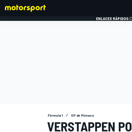
ENLACES RÁPIDOS:
C
FÓRMULA 1
Fórmula 1
GP de Mónaco
VERSTAPPEN POS