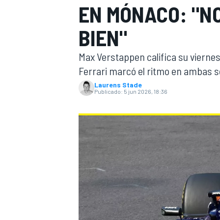
EN MÓNACO: "N
INDYCAR
BIEN"
Max Verstappen califica su vierne
Ferrari marcó el ritmo en ambas s
Laurens Stade
Publicado:
5 jun 2026, 18:36
MOTOGP