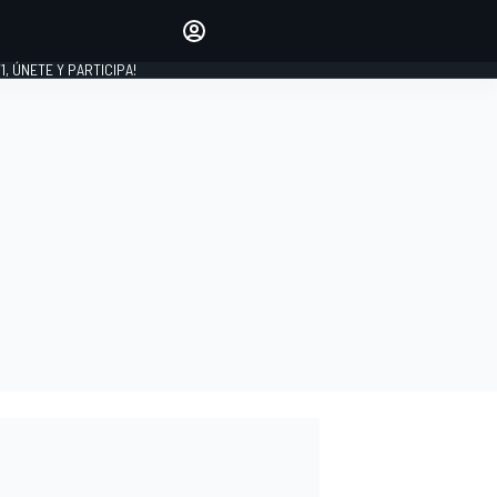
favoritos
Haz que se oiga tu voz
comentando artículos.
1, ÚNETE Y PARTICIPA!
INICIAR SESIÓN
EDICIÓN
LATINOAMÉRICA