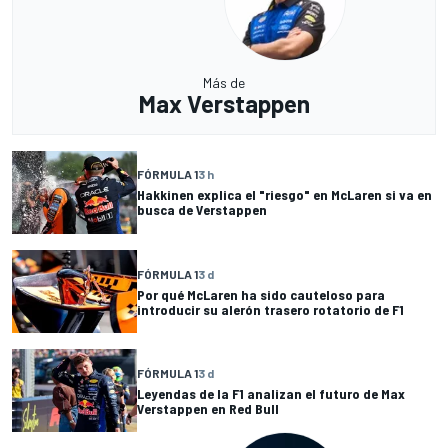
Más de
Max Verstappen
FÓRMULA 1
3 h
Hakkinen explica el "riesgo" en McLaren si va en
busca de Verstappen
FÓRMULA 1
3 d
Por qué McLaren ha sido cauteloso para
introducir su alerón trasero rotatorio de F1
FÓRMULA 1
3 d
Leyendas de la F1 analizan el futuro de Max
Verstappen en Red Bull