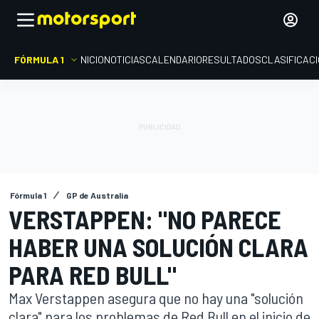
FÓRMULA 1
INICIO
NOTICIAS
CALENDARIO
RESULTADOS
CLASIFICAC
Fórmula 1
GP de Australia
VERSTAPPEN: "NO PARECE
HABER UNA SOLUCIÓN CLARA
PARA RED BULL"
Max Verstappen asegura que no hay una "solución
clara" para los problemas de Red Bull en el inicio de