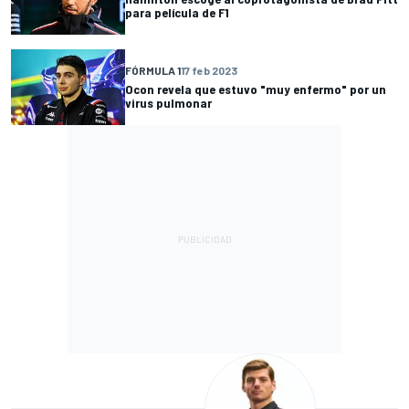
para película de F1
FÓRMULA 1
17 feb 2023
Ocon revela que estuvo "muy enfermo" por un
virus pulmonar