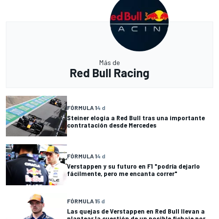
Más de
Red Bull Racing
FÓRMULA 1
4 d
Steiner elogia a Red Bull tras una importante
contratación desde Mercedes
FÓRMULA 1
4 d
Verstappen y su futuro en F1 "podría dejarlo
fácilmente, pero me encanta correr"
FÓRMULA 1
5 d
Las quejas de Verstappen en Red Bull llevan a
plantear la cuestión de un posible fichaje por