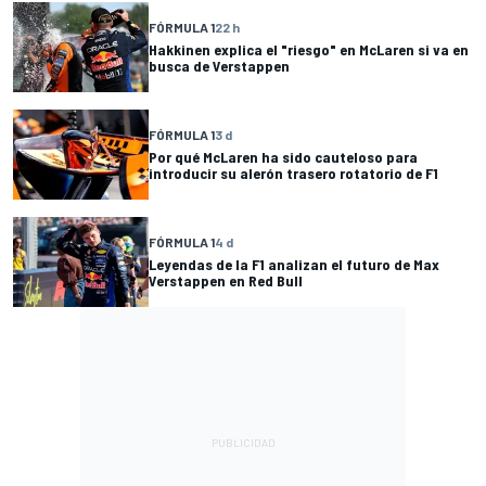
FÓRMULA 1
22 h
Hakkinen explica el "riesgo" en McLaren si va en
busca de Verstappen
FÓRMULA 1
3 d
Por qué McLaren ha sido cauteloso para
introducir su alerón trasero rotatorio de F1
FÓRMULA 1
4 d
Leyendas de la F1 analizan el futuro de Max
Verstappen en Red Bull