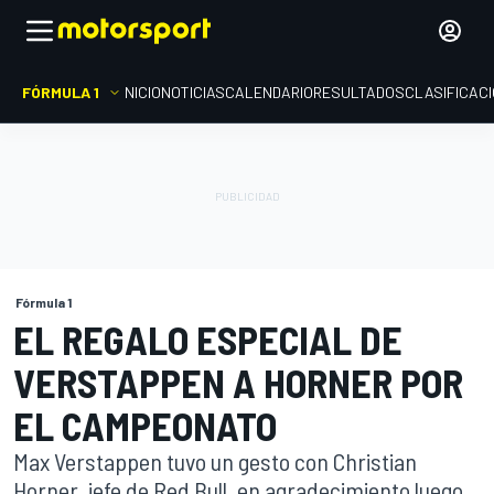
FÓRMULA 1
INICIO
NOTICIAS
CALENDARIO
RESULTADOS
CLASIFICAC
Fórmula 1
EL REGALO ESPECIAL DE
VERSTAPPEN A HORNER POR
EL CAMPEONATO
Max Verstappen tuvo un gesto con Christian
Horner, jefe de Red Bull, en agradecimiento luego