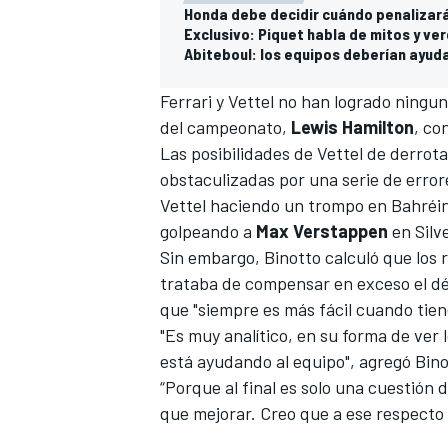
Honda debe decidir cuándo penalizará
Exclusivo: Piquet habla de mitos y ve
Abiteboul: los equipos deberían ayuda
Ferrari y Vettel no han logrado ninguna
del campeonato,
Lewis Hamilton
, co
Las posibilidades de Vettel de derrota
obstaculizadas por una serie de error
Vettel haciendo un trompo en Bahréin
golpeando a
Max Verstappen
en Silv
Sin embargo, Binotto calculó que los 
trataba de compensar en exceso el défi
que "siempre es más fácil cuando tie
"Es muy analítico, en su forma de ver 
está ayudando al equipo", agregó Bino
“Porque al final es solo una cuestión 
que mejorar. Creo que a ese respecto 