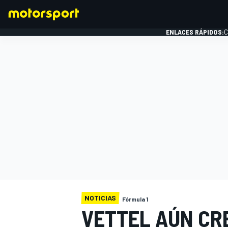
ENLACES RÁPIDOS:
C
FÓRMULA 1
NOTICIAS
Fórmula 1
VETTEL AÚN CR