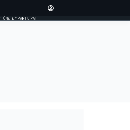
favoritos
Haz que se oiga tu voz
comentando artículos.
1, ÚNETE Y PARTICIPA!
INICIAR SESIÓN
EDICIÓN
LATINOAMÉRICA