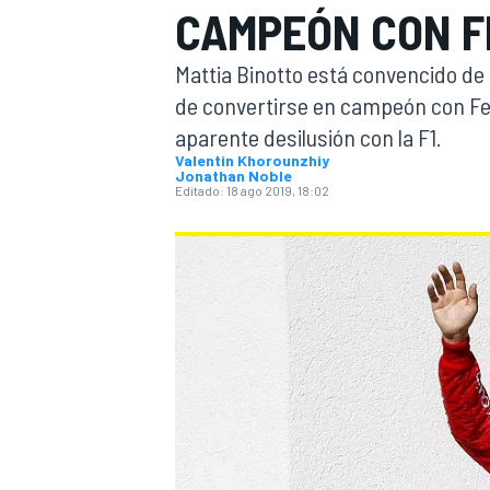
CAMPEÓN CON FE
INDYCAR
Mattia Binotto está convencido de 
de convertirse en campeón con Fer
aparente desilusión con la F1.
Valentin Khorounzhiy
Jonathan Noble
Editado:
18 ago 2019, 18:02
MOTOGP