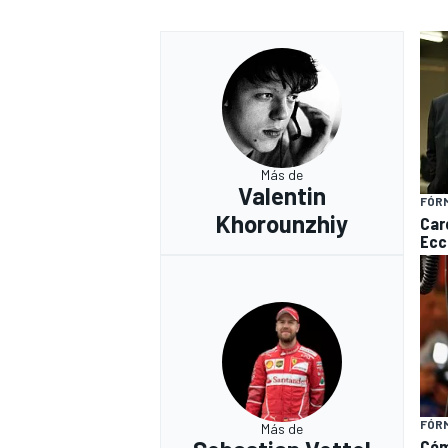
Más de
Valentin
FÓRM
Khorounzhiy
Care
Ecc
FÓRM
Más de
Cóm