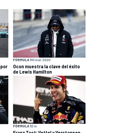
FÓRMULA 1
10 mar 2020
 por
Ocon muestra la clave del éxito
de Lewis Hamilton
FÓRMULA 1
2 m
Franz Tost: Vettel y Verstappen