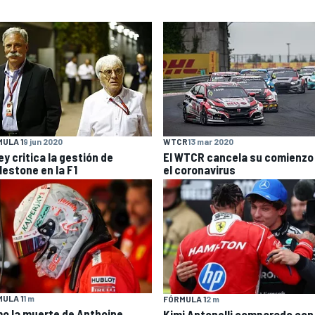
ULA 1
9 jun 2020
WTCR
13 mar 2020
y critica la gestión de
El WTCR cancela su comienzo
lestone en la F1
el coronavirus
ULA 1
1 m
FÓRMULA 1
2 m
o la muerte de Anthoine
Kimi Antonelli comparado con