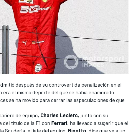
mitió después de su controvertida penalización en el
o era el mismo deporte del que se había enamorado
es se ha movido para cerrar las especulaciones de que
pañero de equipo,
Charles Leclerc
, junto con su
 del título de la F1 con
Ferrari
, ha llevado a sugerir que el
la Scuderia, el jefe del equipo,
Binotto
, dice que ve a un