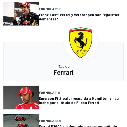
FÓRMULA 1
2 m
Franz Tost: Vettel y Verstappen son "egoístas
dementes"
Más de
Ferrari
FÓRMULA 1
1 d
Emerson Fittipaldi respalda a Hamilton en su
lucha por el título de F1 con Ferrari
FÓRMULA 1
2 d
Ferrari F2002, un dominio a veces empañado