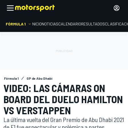
FÓRMULA 1
INICIO
NOTICIAS
CALENDARIO
RESULTADOS
CLASIFICAC
Fórmula 1
GP de Abu Dhabi
VIDEO: LAS CÁMARAS ON
BOARD DEL DUELO HAMILTON
VS VERSTAPPEN
La última vuelta del Gran Premio de Abu Dhabi 2021
de F1 fue espectacular y polémica a partes