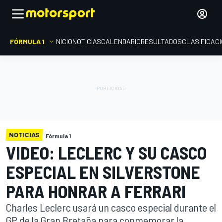
FÓRMULA 1
INICIO
NOTICIAS
CALENDARIO
RESULTADOS
CLASIFICAC
NOTICIAS
Fórmula 1
VIDEO: LECLERC Y SU CASCO
ESPECIAL EN SILVERSTONE
PARA HONRAR A FERRARI
Charles Leclerc usará un casco especial durante el
GP de la Gran Bretaña para conmemorar la