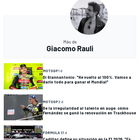
Más de
Giacomo Rauli
MOTOGP
1 d
Di Giannantonio: "He vuelto al 100%. Vamos a
darlo todo para ganar el Mundial"
MOTOGP
2 d
De la irregularidad al talento en auge: cómo
Fernández se ganó la renovación en Trackhouse
FÓRMULA 1
3 d
Cadillac define su situación en la F1 2026: "Es