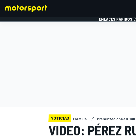
ENLACES RÁPIDOS:
C
FÓRMULA 1
NOTICIAS
Fórmula 1
Presentación Red Bull
VIDEO: PÉREZ R