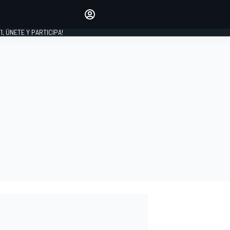
favoritos
Haz que se oiga tu voz
comentando artículos.
1, ÚNETE Y PARTICIPA!
INICIAR SESIÓN
EDICIÓN
LATINOAMÉRICA