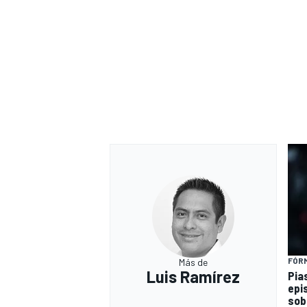
FÓRM
Más de
Luis Ramírez
Pia
epi
sob