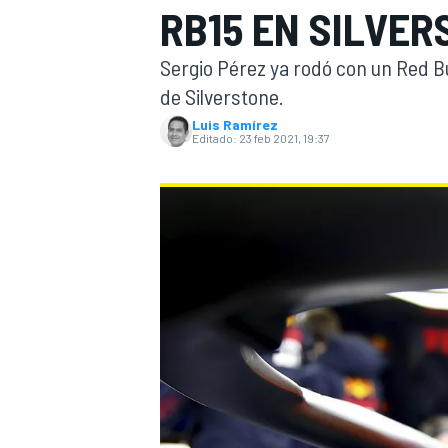
RB15 EN SILVE
INDYCAR
Sergio Pérez ya rodó con un Red Bul
de Silverstone.
Luis Ramírez
Editado:
23 feb 2021, 19:37
MOTOGP