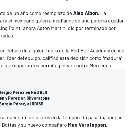
rato de un año como reemplazo de
Alex Albon
. La
 para el mexicano quien a mediados de año parecía quedar
cing Point, ahora
Aston Martin
, dio por terminado por
oradas.
er fichaje de alguien fuera de la Red Bull Academy desde
er,
líder del equipo, calificó esta decisión como "madura"
to que esperan les permita pelear contra Mercedes.
 Sergio Pérez en Red Bull
en y Pérez en Silverstone
Sergio Pérez, el RB16B
l campeonato de pilotos en la temporada pasada, apenas
ri Bottas y su nuevo compañero
Max Verstappen
.