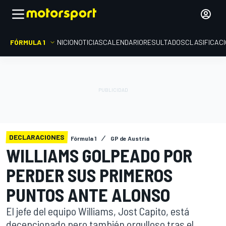
FÓRMULA 1
INICIO
NOTICIAS
CALENDARIO
RESULTADOS
CLASIFICAC
DECLARACIONES
Fórmula 1
GP de Austria
WILLIAMS GOLPEADO POR
PERDER SUS PRIMEROS
PUNTOS ANTE ALONSO
El jefe del equipo Williams, Jost Capito, está
decepcionado pero también orgulloso tras el