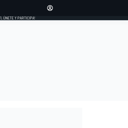
favoritos
Haz que se oiga tu voz
comentando artículos.
1, ÚNETE Y PARTICIPA!
INICIAR SESIÓN
EDICIÓN
LATINOAMÉRICA