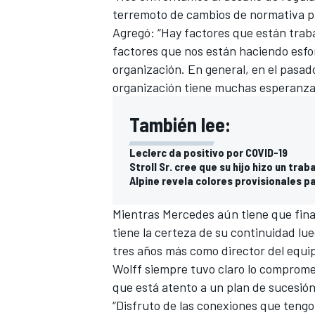
terremoto de cambios de normativa p
FÓRMULA E
Agregó: “Hay factores que están trab
factores que nos están haciendo es
organización. En general, en el pasa
organización tiene muchas esperanzas
También lee:
Leclerc da positivo por COVID-19
Stroll Sr. cree que su hijo hizo un tra
Alpine revela colores provisionales pa
Mientras
Mercedes
aún tiene que
fina
WRC
tiene la certeza de su continuidad l
tres años más como director del equi
Wolff siempre tuvo claro lo comprome
que está atento a un plan de sucesión
“Disfruto de las conexiones que teng