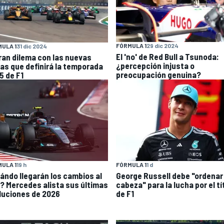
FÓRMULA 1
29 dic 2024
ULA 1
31 dic 2024
El 'no' de Red Bull a Tsunoda:
gran dilema con las nuevas
¿percepción injusta o
las que definirá la temporada
preocupación genuina?
5 de F1
ULA 1
19 h
FÓRMULA 1
1 d
ándo llegarán los cambios al
George Russell debe "ordenar
? Mercedes alista sus últimas
cabeza" para la lucha por el tí
luciones de 2026
de F1