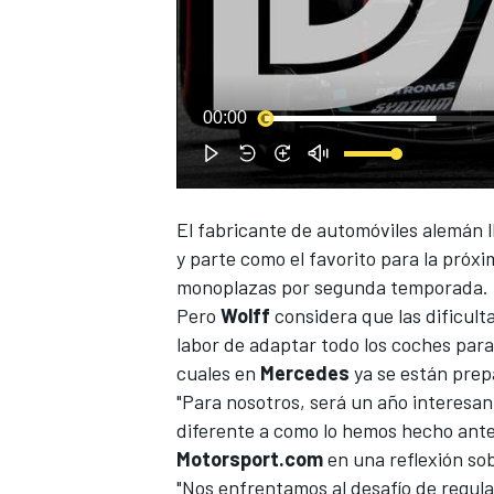
00:00
NASCAR CUP
El fabricante de automóviles alemán ll
y parte como el favorito para la pró
monoplazas por segunda temporada.
Pero
Wolff
considera que las dificulta
labor de adaptar todo los coches para 
cuales en
Mercedes
ya se están prep
"Para nosotros, será un año interes
diferente a como lo hemos hecho antes 
Motorsport.com
en una reflexión so
"Nos enfrentamos al desafío de regul