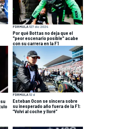
FÓRMULA 1
27 dic 2024
Por qué Bottas no deja que el
"peor escenario posible" acabe
con su carrera en la F1
FÓRMULA 1
2 d
Esteban Ocon se sincera sobre
 su
su inesperado año fuera de la F1:
tulo
“Volví al coche y lloré”