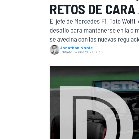
RETOS DE CARA 
INDYCAR
El jefe de Mercedes F1, Toto Wolff,
desafío para mantenerse en la cim
se avecina con las nuevas regulac
Jonathan Noble
Editado:
14 ene 2021, 17:38
MOTOGP