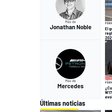
Más de
FÓRM
Jonathan Noble
El 
reg
202
Más de
FÓRM
Mercedes
¿Cu
W17
evo
Últimas noticias