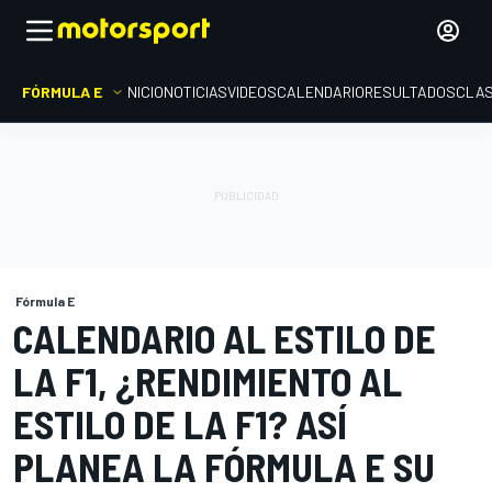
FÓRMULA E
INICIO
NOTICIAS
VIDEOS
CALENDARIO
RESULTADOS
CLAS
Fórmula E
CALENDARIO AL ESTILO DE
LA F1, ¿RENDIMIENTO AL
ESTILO DE LA F1? ASÍ
PLANEA LA FÓRMULA E SU