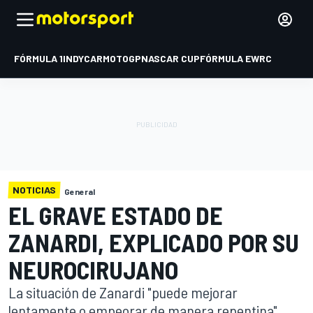
FÓRMULA 1
INDYCAR
MOTOGP
NASCAR CUP
FÓRMULA E
WRC
NOTICIAS
General
EL GRAVE ESTADO DE
ZANARDI, EXPLICADO POR SU
NEUROCIRUJANO
La situación de Zanardi "puede mejorar
lentamente o empeorar de manera repentina",