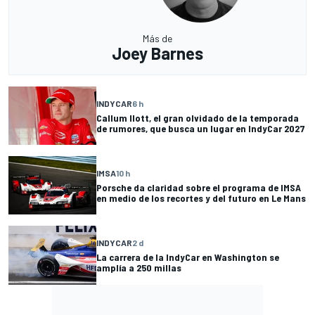
Más de
Joey Barnes
INDYCAR
6 h
Callum Ilott, el gran olvidado de la temporada
de rumores, que busca un lugar en IndyCar 2027
IMSA
10 h
Porsche da claridad sobre el programa de IMSA
en medio de los recortes y del futuro en Le Mans
INDYCAR
2 d
La carrera de la IndyCar en Washington se
amplía a 250 millas