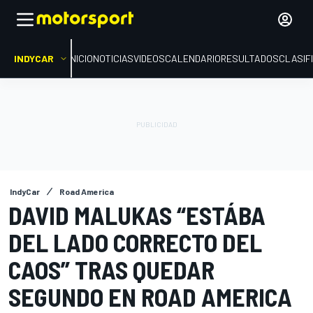
INDYCAR
INICIO
NOTICIAS
VIDEOS
CALENDARIO
RESULTADOS
CLASIF
IndyCar
Road America
DAVID MALUKAS “ESTÁBA
DEL LADO CORRECTO DEL
CAOS” TRAS QUEDAR
SEGUNDO EN ROAD AMERICA