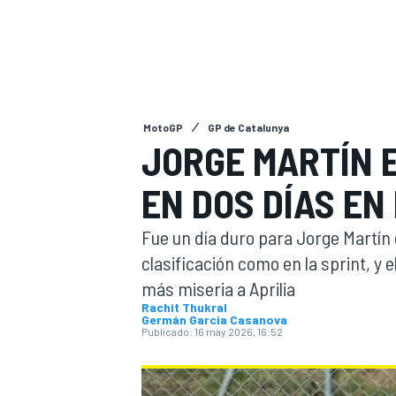
INDYCAR
MotoGP
GP de Catalunya
JORGE MARTÍN 
EN DOS DÍAS EN
Fue un día duro para Jorge Martín 
clasificación como en la sprint, y
más miseria a Aprilia
MOTOGP
Rachit Thukral
Germán Garcia Casanova
Publicado:
16 may 2026, 16:52