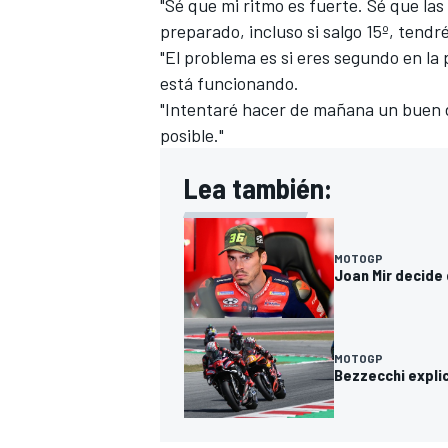
"Sé que mi ritmo es fuerte. Sé que la
preparado, incluso si salgo 15º, tendr
"El problema es si eres segundo en la p
está funcionando.
"Intentaré hacer de mañana un buen d
posible."
Lea también:
MOTOGP
Joan Mir decide 
MOTOGP
Bezzecchi explic