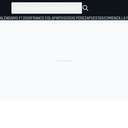
TODOS LOS CAMPEONATOS
ALENDARIO F1 2026
FRANCO COLAPINTO
SERGIO PÉREZ
APUESTAS
¡COMIENZA LA F