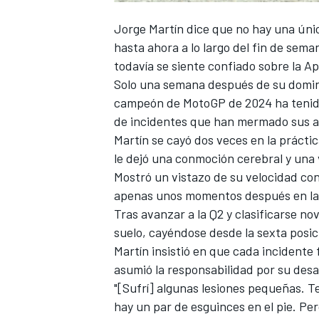
FÓRMULA E
Jorge Martín
dice que no hay una únic
hasta ahora a lo largo del fin de sem
todavía se siente confiado sobre la
Apr
Solo una semana después de su domina
campeón de MotoGP de 2024 ha tenido 
de incidentes que han mermado sus a
Martín se cayó dos veces en la práctic
le dejó una conmoción cerebral y una 
Mostró un vistazo de su velocidad con
apenas unos momentos después en la
Tras avanzar a la Q2 y clasificarse no
WRC
suelo, cayéndose desde la sexta posici
Martín insistió en que cada incidente
asumió la responsabilidad por su desa
"[Sufrí] algunas lesiones pequeñas. T
hay un par de esguinces en el pie. Pe