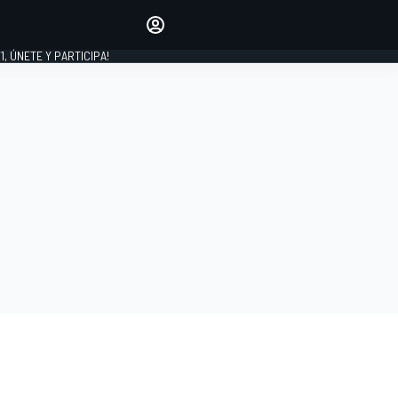
favoritos
Haz que se oiga tu voz
comentando artículos.
1, ÚNETE Y PARTICIPA!
INICIAR SESIÓN
EDICIÓN
LATINOAMÉRICA