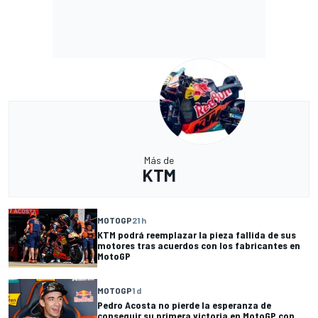
Más de
KTM
MOTOGP
21 h
KTM podrá reemplazar la pieza fallida de sus
motores tras acuerdos con los fabricantes en
MotoGP
MOTOGP
1 d
Pedro Acosta no pierde la esperanza de
conseguir su primera victoria en MotoGP con