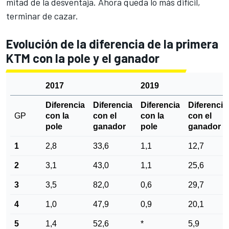
mitad de la desventaja. Ahora queda lo más difícil,
terminar de cazar.
Evolución de la diferencia de la primera
KTM con la pole y el ganador
2017
2019
Diferencia
Diferencia
Diferencia
Diferencia
GP
con la
con el
con la
con el
pole
ganador
pole
ganador
1
2,8
33,6
1,1
12,7
2
3,1
43,0
1,1
25,6
3
3,5
82,0
0,6
29,7
4
1,0
47,9
0,9
20,1
5
1,4
52,6
*
5,9