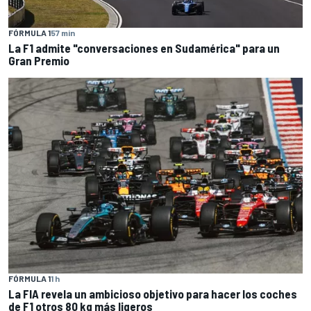
FÓRMULA 1
57 min
La F1 admite "conversaciones en Sudamérica" para un
Gran Premio
FÓRMULA 1
1 h
La FIA revela un ambicioso objetivo para hacer los coches
de F1 otros 80 kg más ligeros