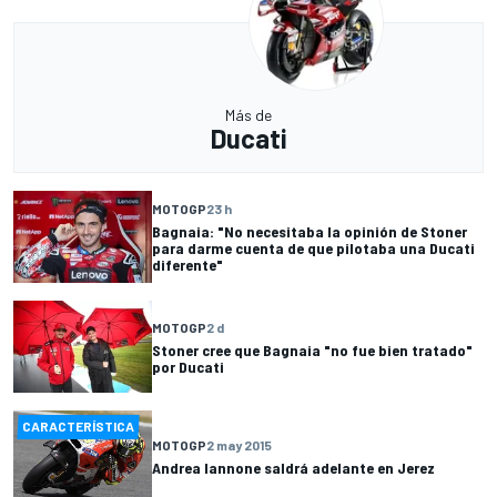
Más de
Ducati
MOTOGP
23 h
Bagnaia: "No necesitaba la opinión de Stoner
para darme cuenta de que pilotaba una Ducati
diferente"
MOTOGP
2 d
Stoner cree que Bagnaia "no fue bien tratado"
por Ducati
CARACTERÍSTICA
MOTOGP
2 may 2015
Andrea Iannone saldrá adelante en Jerez