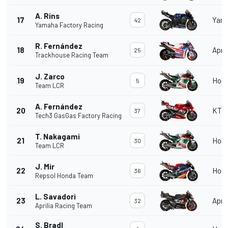
A. Rins
17
Yam
42
Yamaha Factory Racing
R. Fernández
18
April
25
Trackhouse Racing Team
J. Zarco
19
Hon
5
Team LCR
A. Fernández
20
KTM
37
Tech3 GasGas Factory Racing
T. Nakagami
21
Hon
30
Team LCR
J. Mir
22
Hon
36
Repsol Honda Team
L. Savadori
23
April
32
Aprilia Racing Team
S. Bradl