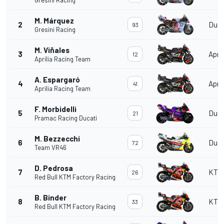
Gresini Racing
M. Márquez
2
Duca
93
Gresini Racing
M. Viñales
3
April
12
Aprilia Racing Team
A. Espargaró
4
April
41
Aprilia Racing Team
F. Morbidelli
5
Duca
21
Pramac Racing Ducati
M. Bezzecchi
6
Duca
72
Team VR46
D. Pedrosa
7
KTM
26
Red Bull KTM Factory Racing
B. Binder
8
KTM
33
Red Bull KTM Factory Racing