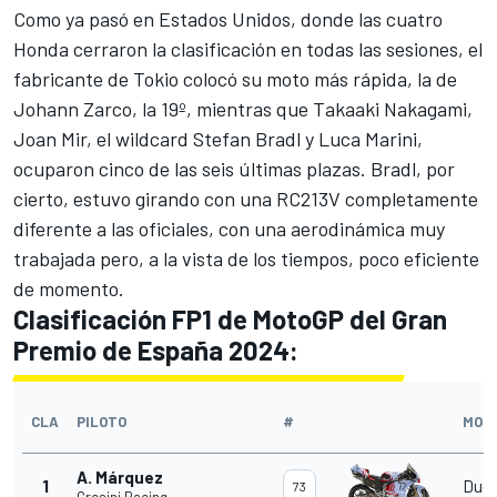
Como ya pasó en Estados Unidos, donde las cuatro
Honda cerraron la clasificación en todas las sesiones, el
fabricante de Tokio colocó su moto más rápida, la de
Johann Zarco
, la 19º, mientras que
Takaaki Nakagami
,
Joan Mir
, el wildcard
Stefan Bradl
y
Luca Marini
,
ocuparon cinco de las seis últimas plazas. Bradl, por
cierto, estuvo girando con una RC213V completamente
diferente a las oficiales, con una aerodinámica muy
trabajada pero, a la vista de los tiempos, poco eficiente
de momento.
Clasificación FP1 de MotoGP del Gran
Premio de España 2024:
CLA
PILOTO
#
MOT
A. Márquez
1
Duca
73