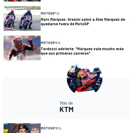
MOTOGP
1 d
Marc Márquez: Gresini salvó a Álex Márquez de
quedarse fuera de MotoGP
MOTOGP
8 d
Tardozzi advierte: "Márquez vale mucho más
que sus primeras carreras"
Más de
KTM
MOTOGP
15 h