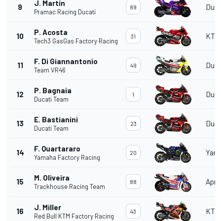
J. Martín
9
Duca
89
Pramac Racing Ducati
P. Acosta
10
KTM
31
Tech3 GasGas Factory Racing
F. Di Giannantonio
11
Duca
49
Team VR46
P. Bagnaia
12
Duca
1
Ducati Team
E. Bastianini
13
Duca
23
Ducati Team
F. Quartararo
14
Yam
20
Yamaha Factory Racing
M. Oliveira
15
April
88
Trackhouse Racing Team
J. Miller
16
KTM
43
Red Bull KTM Factory Racing