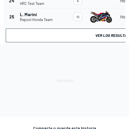
24
Hon
6
HRC Test Team
L. Marini
25
Hon
10
Repsol Honda Team
VER LOS RESULTA
Comparte o guarda esta historia