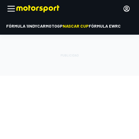
FÓRMULA 1
INDYCAR
MOTOGP
NASCAR CUP
FÓRMULA E
WRC