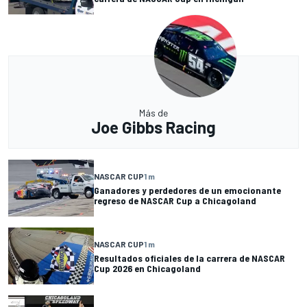
Más de
Joe Gibbs Racing
NASCAR CUP
1 m
Ganadores y perdedores de un emocionante
regreso de NASCAR Cup a Chicagoland
NASCAR CUP
1 m
Resultados oficiales de la carrera de NASCAR
Cup 2026 en Chicagoland