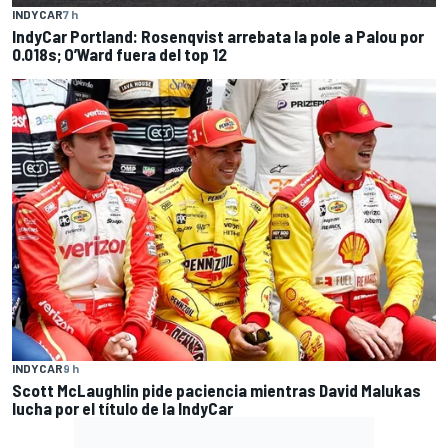
INDYCAR
7 h
IndyCar Portland: Rosenqvist arrebata la pole a Palou por
0.018s; O’Ward fuera del top 12
INDYCAR
9 h
Scott McLaughlin pide paciencia mientras David Malukas
lucha por el título de la IndyCar