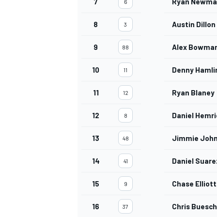
7
Ryan Newma
6
8
Austin Dillon
3
9
Alex Bowma
88
10
Denny Hamli
11
11
Ryan Blaney
12
12
Daniel Hemri
8
MÁS CATEGORÍAS
13
Jimmie Joh
48
14
Daniel Suare
41
15
Chase Elliott
9
16
Chris Buesch
37