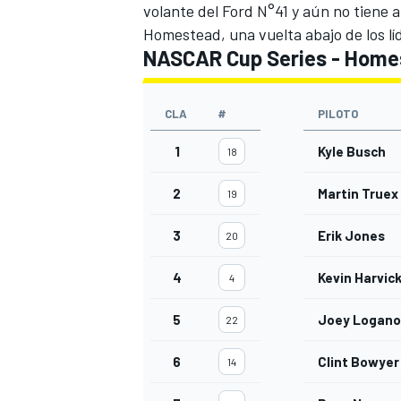
volante del Ford N°41
y aún no tiene au
Homestead, una vuelta abajo de los lí
NASCAR Cup Series - Home
CLA
#
PILOTO
1
Kyle Busch
18
2
Martin Truex 
19
3
Erik Jones
20
4
Kevin Harvic
4
5
Joey Logano
22
6
Clint Bowyer
14