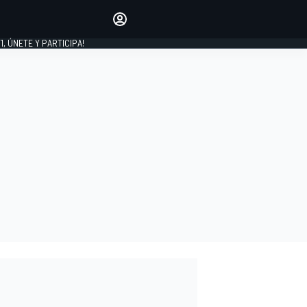
favoritos
Haz que se oiga tu voz
comentando artículos.
1, ÚNETE Y PARTICIPA!
INICIAR SESIÓN
EDICIÓN
LATINOAMÉRICA