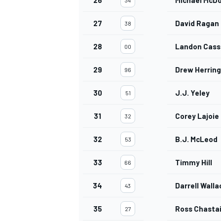
26
Michael McDo
34
27
David Ragan
38
28
Landon Cassi
00
29
Drew Herring
96
30
J.J. Yeley
51
31
Corey Lajoie
32
32
B.J. McLeod
53
33
Timmy Hill
66
34
Darrell Walla
43
35
Ross Chasta
27