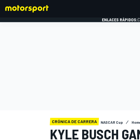
ENLACES RÁPIDOS:
C
FÓRMULA 1
CRÓNICA DE CARRERA
NASCAR Cup
Hom
KYLE BUSCH GA