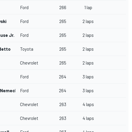
Ford
266
1 lap
ski
Ford
265
2 laps
use Jr.
Ford
265
2 laps
detto
Toyota
265
2 laps
Chevrolet
265
2 laps
Ford
264
3 laps
 Nemechek
Ford
264
3 laps
Chevrolet
263
4 laps
Chevrolet
263
4 laps