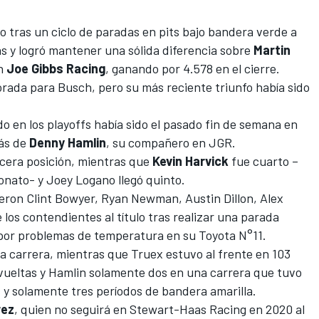
go tras un ciclo de paradas en pits bajo bandera verde a
tas y logró mantener una sólida diferencia sobre
Martin
en
Joe Gibbs Racing
, ganando por 4.578 en el cierre.
porada para Busch, pero su más reciente triunfo había sido
o en los playoffs había sido el pasado fin de semana en
rás de
Denny Hamlin
, su compañero en JGR.
ercera posición, mientras que
Kevin Harvick
fue cuarto –
onato- y Joey Logano llegó quinto.
eron Clint Bowyer, Ryan Newman, Austin Dillon, Alex
os contendientes al título tras realizar una parada
l por problemas de temperatura en su Toyota N°11.
 la carrera, mientras que Truex estuvo al frente en 103
1 vueltas y Hamlin solamente dos en una carrera que tuvo
s y solamente tres períodos de bandera amarilla.
rez
,
quien no seguirá en Stewart-Haas Racing en 2020 al