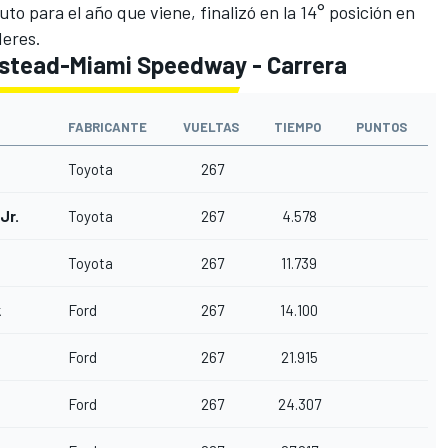
to para el año que viene, finalizó en la 14° posición en
deres.
stead-Miami Speedway - Carrera
FABRICANTE
VUELTAS
TIEMPO
PUNTOS
Toyota
267
Jr.
Toyota
267
4.578
Toyota
267
11.739
k
Ford
267
14.100
Ford
267
21.915
Ford
267
24.307