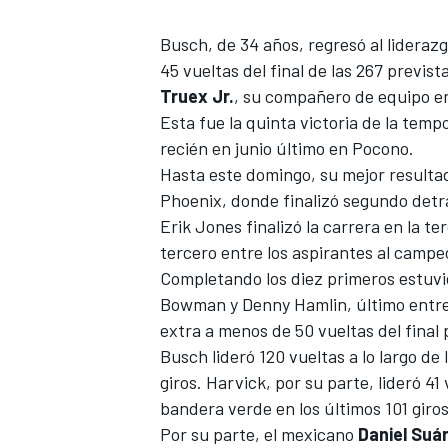
FÓRMULA E
Busch, de 34 años, regresó al lideraz
45 vueltas del final de las 267 previs
Truex Jr.
, su compañero de equipo 
Esta fue la quinta victoria de la tem
recién en junio último en Pocono.
Hasta este domingo, su mejor resultad
Phoenix, donde finalizó segundo det
Erik Jones finalizó la carrera en la t
tercero entre los aspirantes al campe
Completando los diez primeros estuvi
Bowman y Denny Hamlin, último entre l
WRC
extra a menos de 50 vueltas del fina
Busch lideró 120 vueltas a lo largo de
giros. Harvick, por su parte, lideró 4
bandera verde en los últimos 101 giro
Por su parte, el mexicano
Daniel Suá