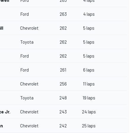
well
Ford
263
4 laps
Ford
263
4 laps
ll
Chevrolet
262
5 laps
Toyota
262
5 laps
Ford
262
5 laps
Ford
261
6 laps
Chevrolet
256
11 laps
Toyota
248
19 laps
ce Jr.
Chevrolet
243
24 laps
in
Chevrolet
242
25 laps