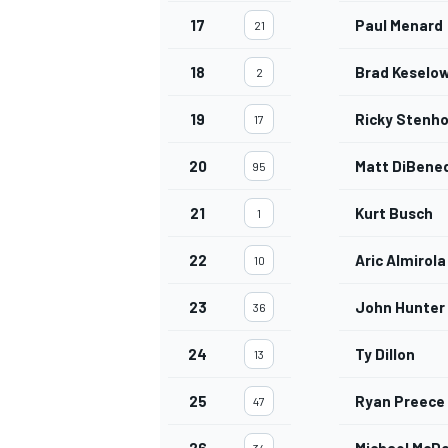
17
Paul Menard
21
18
Brad Keselow
2
19
Ricky Stenho
17
20
Matt DiBene
95
21
Kurt Busch
1
22
Aric Almirola
10
23
John Hunter
36
24
Ty Dillon
13
25
Ryan Preece
47