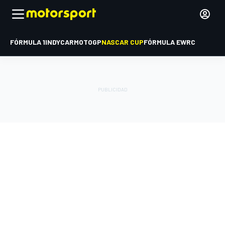
FÓRMULA 1
INDYCAR
MOTOGP
NASCAR CUP
FÓRMULA E
WRC