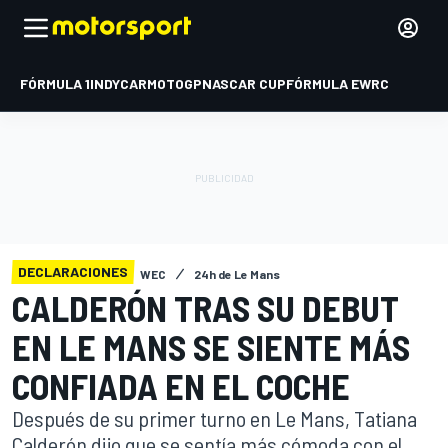
FÓRMULA 1
INDYCAR
MOTOGP
NASCAR CUP
FÓRMULA E
WRC
DECLARACIONES
WEC
24h de Le Mans
CALDERÓN TRAS SU DEBUT
EN LE MANS SE SIENTE MÁS
CONFIADA EN EL COCHE
Después de su primer turno en Le Mans, Tatiana
Calderón dijo que se sentía más cómoda con el