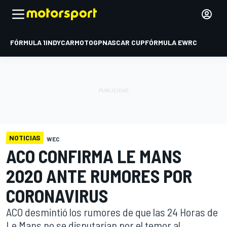
FÓRMULA 1
INDYCAR
MOTOGP
NASCAR CUP
FÓRMULA E
WRC
NOTICIAS
WEC
ACO CONFIRMA LE MANS
2020 ANTE RUMORES POR
CORONAVIRUS
ACO desmintió los rumores de que las 24 Horas de
Le Mans no se disputarían por el temor al