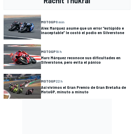
Rachit Thukral
MOTOGP
8 min
Alex Marquez asume que un error “estúpido e
inaceptable” le costó el podio en Silverstone
MOTOGP
19 h
Marc Márquez reconoce sus dificultades en
Silverstone, pero evita el pánico
MOTOGP
22 h
Así vivimos el Gran Premio de Gran Bretaña de
MotoGP, minuto a minuto