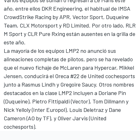
año, entre ellos DKR Engineering, el habitual de IMSA
CrowdStrike Racing by APR, Vector Sport, Duqueine
Team, CLX Motorsport y RD Limited. Por otro lado, RLR
M Sport y CLR Pure Rxing están ausentes en la grilla de
este año.
La mayoría de los equipos LMP2 no anunció sus
alineaciones completas de pilotos, pero se ha revelado
que el nuevo fichaje de McLaren para Hypercar, Mikkel
Jensen, conducirá el Oreca #22 de United cochesports
junto a Rasmus Lindh y
Gregoire Saucy
. Otros nombres
destacados en la clase LMP2 incluyen a Doriane Pin
(Duqueine),
Pietro Fittipaldi
(Vector),
Tom Dillmann
y
Nick Yelloly
(Inter Europol),
Louis Deletraz
y
Dane
Cameron
(AO by TF), y
Oliver Jarvis
(United
cochesports).