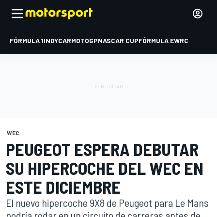
FÓRMULA 1
INDYCAR
MOTOGP
NASCAR CUP
FÓRMULA E
WRC
WEC
PEUGEOT ESPERA DEBUTAR
SU HIPERCOCHE DEL WEC EN
ESTE DICIEMBRE
El nuevo hipercoche 9X8 de Peugeot para Le Mans
podría rodar en un circuito de carreras antes de