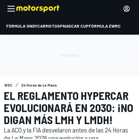
FÓRMULA 1
INDYCAR
MOTOGP
NASCAR CUP
FÓRMULA E
WRC
WEC
24 Horas de Le Mans
EL REGLAMENTO HYPERCAR
EVOLUCIONARÁ EN 2030: ¡NO
DIGAN MÁS LMH Y LMDH!
La ACO y la FIA desvelaron antes de las 24 Horas
de Le Mans 2026 una evolución y una