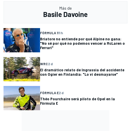
Más de
Basile Davoine
FÓRMULA 1
11 h
Briatore no entiende por qué Alpine no gana:
"No sé por qué no podemos vencer a McLaren o
Ferrari"
WRC
2 d
El dramático relato de Ingrassia del accidente
con Ogier en Finlandia: "Lo vi desmayarse"
FÓRMULA E
2 d
Théo Pourchaire será piloto de Opel en la
Fórmula E