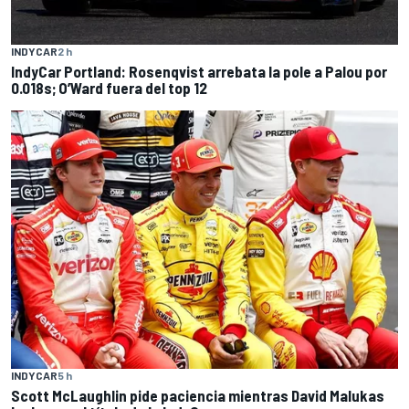
INDYCAR
2 h
IndyCar Portland: Rosenqvist arrebata la pole a Palou por
0.018s; O’Ward fuera del top 12
INDYCAR
5 h
Scott McLaughlin pide paciencia mientras David Malukas