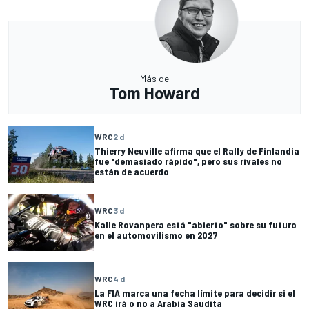
Más de
Tom Howard
WRC
2 d
Thierry Neuville afirma que el Rally de Finlandia
fue "demasiado rápido", pero sus rivales no
están de acuerdo
WRC
3 d
Kalle Rovanpera está "abierto" sobre su futuro
en el automovilismo en 2027
WRC
4 d
La FIA marca una fecha límite para decidir si el
WRC irá o no a Arabia Saudita