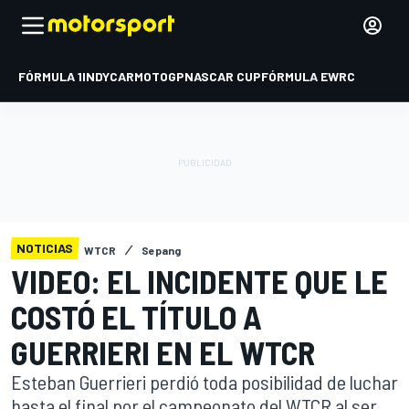
FÓRMULA 1
INDYCAR
MOTOGP
NASCAR CUP
FÓRMULA E
WRC
NOTICIAS
WTCR
Sepang
VIDEO: EL INCIDENTE QUE LE
COSTÓ EL TÍTULO A
GUERRIERI EN EL WTCR
Esteban Guerrieri perdió toda posibilidad de luchar
hasta el final por el campeonato del WTCR al ser