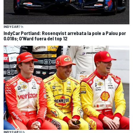
INDYCAR
7 h
IndyCar Portland: Rosenqvist arrebata la pole a Palou por
0.018s; O’Ward fuera del top 12
INDYCAR
10 h