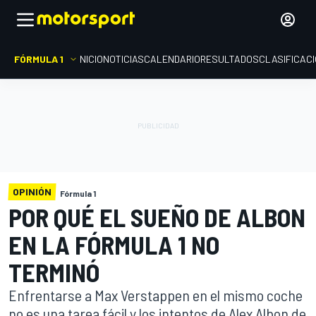
FÓRMULA 1
INICIO
NOTICIAS
CALENDARIO
RESULTADOS
CLASIFICAC
OPINIÓN
Fórmula 1
POR QUÉ EL SUEÑO DE ALBON
EN LA FÓRMULA 1 NO
TERMINÓ
Enfrentarse a Max Verstappen en el mismo coche
no es una tarea fácil y los intentos de Alex Albon de