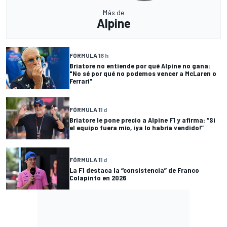
Más de
Alpine
FÓRMULA 1
6 h
Briatore no entiende por qué Alpine no gana:
"No sé por qué no podemos vencer a McLaren o
Ferrari"
FÓRMULA 1
1 d
Briatore le pone precio a Alpine F1 y afirma: “Si
el equipo fuera mío, ¡ya lo habría vendido!”
FÓRMULA 1
1 d
La F1 destaca la “consistencia” de Franco
Colapinto en 2026