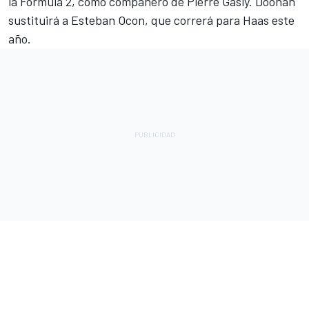
la Fórmula 2, como compañero de
Pierre Gasly
. Doohan
sustituirá a
Esteban Ocon
, que correrá para Haas este
año.