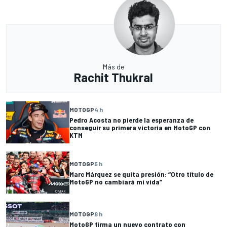
Más de
Rachit Thukral
MOTOGP
4 h
Pedro Acosta no pierde la esperanza de
conseguir su primera victoria en MotoGP con
KTM
MOTOGP
5 h
Marc Márquez se quita presión: “Otro título de
MotoGP no cambiará mi vida”
MOTOGP
8 h
MotoGP firma un nuevo contrato con