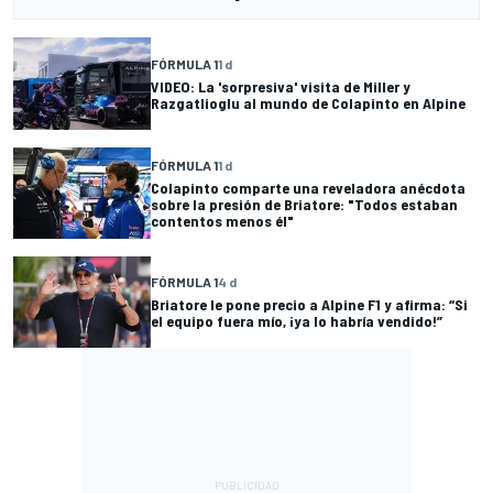
FÓRMULA 1
1 d
VIDEO: La 'sorpresiva' visita de Miller y
Razgatlioglu al mundo de Colapinto en Alpine
FÓRMULA 1
1 d
Colapinto comparte una reveladora anécdota
sobre la presión de Briatore: "Todos estaban
contentos menos él"
FÓRMULA 1
4 d
Briatore le pone precio a Alpine F1 y afirma: “Si
el equipo fuera mío, ¡ya lo habría vendido!”