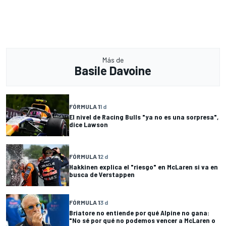
Más de
Basile Davoine
FÓRMULA 1
1 d
El nivel de Racing Bulls "ya no es una sorpresa",
dice Lawson
FÓRMULA 1
2 d
Hakkinen explica el "riesgo" en McLaren si va en
busca de Verstappen
FÓRMULA 1
3 d
Briatore no entiende por qué Alpine no gana:
"No sé por qué no podemos vencer a McLaren o