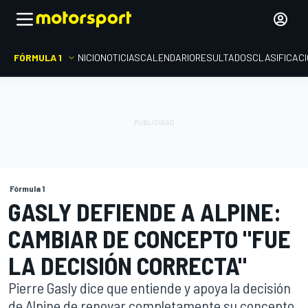
FÓRMULA 1
INICIO
NOTICIAS
CALENDARIO
RESULTADOS
CLASIFICAC
Fórmula 1
GASLY DEFIENDE A ALPINE:
CAMBIAR DE CONCEPTO "FUE
LA DECISIÓN CORRECTA"
Pierre Gasly dice que entiende y apoya la decisión
de Alpine de renovar completamente su concepto