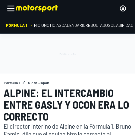
FÓRMULA 1
INICIO
NOTICIAS
CALENDARIO
RESULTADOS
CLASIFICAC
Fórmula 1
GP de Japón
ALPINE: EL INTERCAMBIO
ENTRE GASLY Y OCON ERA LO
CORRECTO
El director interino de Alpine en la Fórmula 1, Bruno
Famin, dijo que el equipo hizo lo correcto al