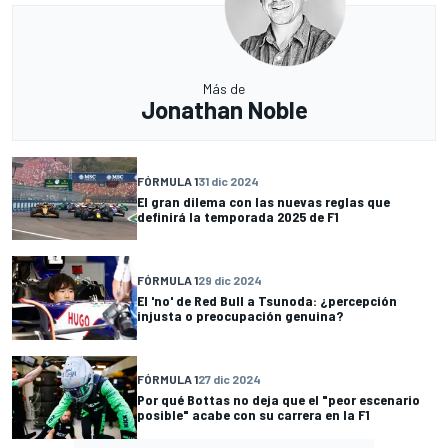
Más de
Jonathan Noble
FÓRMULA 1
31 dic 2024
El gran dilema con las nuevas reglas que
definirá la temporada 2025 de F1
FÓRMULA 1
29 dic 2024
El 'no' de Red Bull a Tsunoda: ¿percepción
injusta o preocupación genuina?
FÓRMULA 1
27 dic 2024
Por qué Bottas no deja que el "peor escenario
posible" acabe con su carrera en la F1