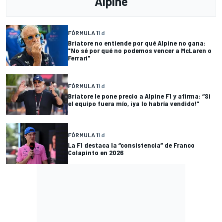
Alpine
FÓRMULA 1
1 d
Briatore no entiende por qué Alpine no gana:
"No sé por qué no podemos vencer a McLaren o
Ferrari"
FÓRMULA 1
1 d
Briatore le pone precio a Alpine F1 y afirma: “Si
el equipo fuera mío, ¡ya lo habría vendido!”
FÓRMULA 1
1 d
La F1 destaca la “consistencia” de Franco
Colapinto en 2026